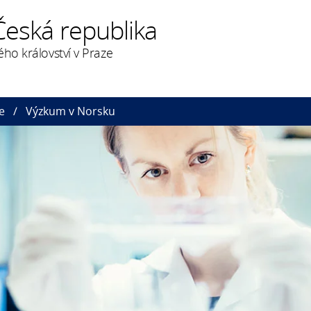
Česká republika
ého království v Praze
e
Výzkum v Norsku