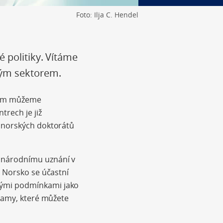
Foto: Ilja C. Hendel
 politiky. Vítáme
kým sektorem.
 jim můžeme
rech je již
h norských doktorátů
zinárodnímu uznání v
. Norsko se účastní
nými podmínkami jako
gramy, které můžete