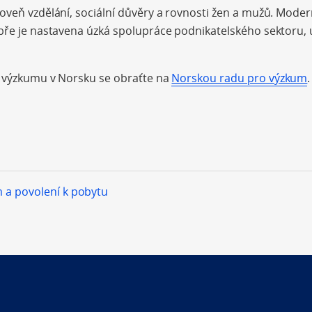
oveň vzdělání, sociální důvěry a rovnosti žen a mužů. Moder
obře je nastavena úzká spolupráce podnikatelského sektoru
o výzkumu v Norsku se obraťte na
Norskou radu pro výzkum
.
 a povolení k pobytu