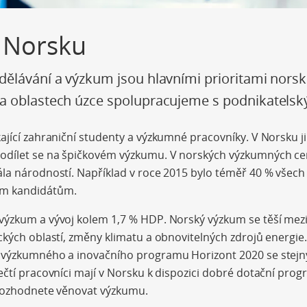
 Norsku
ělávání a výzkum jsou hlavními prioritami norské
a oblastech úzce spolupracujeme s podnikatels
kající zahraniční studenty a výzkumné pracovníky. V Norsku
dílet se na špičkovém výzkumu. V norských výzkumných cent
ála národností. Například v roce 2015 bylo téměř 40 % všec
ím kandidátům.
výzkum a vývoj kolem 1,7 % HDP. Norský výzkum se těší me
ckých oblastí, změny klimatu a obnovitelných zdrojů energie
 výzkumného a inovačního programu Horizont 2020 se stej
ečtí pracovníci mají v Norsku k dispozici dobré dotační pro
 rozhodnete věnovat výzkumu.