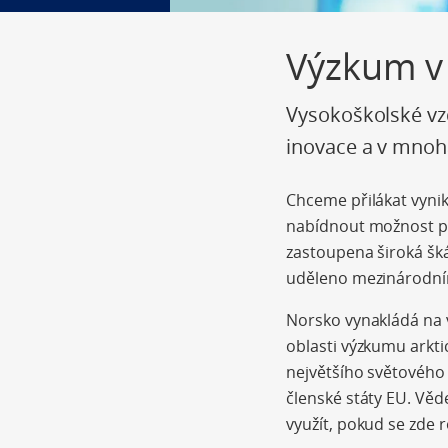
Výzkum v
Vysokoškolské vzd
inovace a v mnoh
Chceme přilákat vyni
nabídnout možnost po
zastoupena široká šk
uděleno mezinárodn
Norsko vynakládá na 
oblasti výzkumu arkti
největšího světového
členské státy EU. Věd
využít, pokud se zde