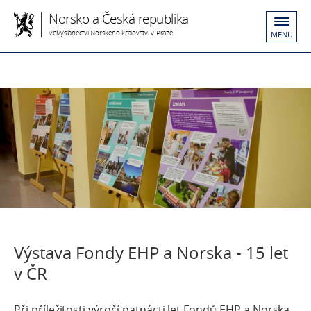
Norsko a Česká republika
Velvyslanectví Norského království v Praze
MENU
Výstava Fondy EHP a Norska - 15 let
v ČR
Při příležitosti výročí patnácti let Fondů EHP a Norska