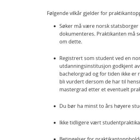
Følgende vilkår gjelder for praktikantop
Søker må være norsk statsborger
dokumenteres. Praktikanten må se
om dette.
Registrert som student ved en nor
utdanningsinstitusjon godkjent av
bachelorgrad og for tiden ikke er 
bli vurdert dersom de har til hens
mastergrad etter et eventuelt pra
Du bør ha minst to års høyere stu
Ikke tidligere vært studentprakti
Betingelser for praktikantopphold