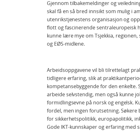
Gjennom tilbakemeldinger og veiledning v
skal få en så bred innsikt som mulig i 
utenrikstjenestens organisasjon og oppg
flott og fascinerende sentraleuropeisk h
kunne lære mye om Tsjekkia, regionen, 
og EØS-midlene.
Arbeidsoppgavene vil bli tilrettelagt pr
tidligere erfaring, slik at praktikantperi
kompetansebyggende for den enkelte. S
arbeide selvstendig, men også kunne jo
formidlingsevne på norsk og engelsk. Ku
fordel, men ingen forutsetning. Søkere 
for sikkerhetspolitikk, europapolitikk, 
Gode IKT-kunnskaper og erfaring med so