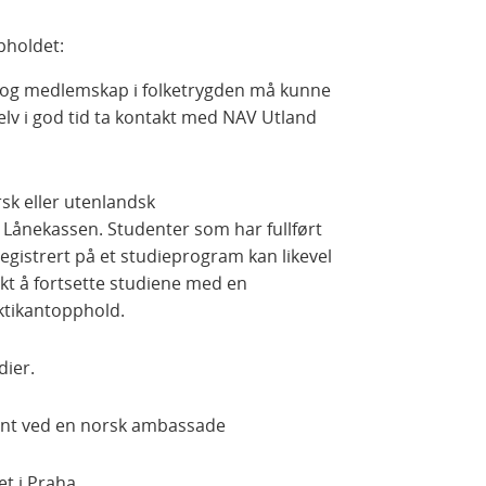
pholdet:
 og medlemskap i folketrygden må kunne
lv i god tid ta kontakt med NAV Utland
sk eller utenlandsk
 Lånekassen. Studenter som har fullført
registrert på et studieprogram kan likevel
ikt å fortsette studiene med en
ktikantopphold.
dier.
kant ved en norsk ambassade
et i Praha