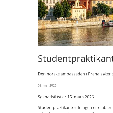
Studentpraktikan
Den norske ambassaden i Praha søker s
03. mar 2026
Søknadsfrist er
1
5
.
mars
202
6
.
Studentpraktikantordningen er etablert