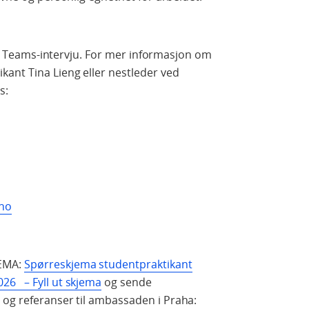
 til Teams-intervju. For mer informasjon om
ant Tina Lieng eller nestleder ved
s:
.no
JEMA:
Spørreskjema studentpraktikant
26 – Fyll ut skjema
og sende
r og referanser til ambassaden i Praha: