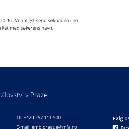
 2026».
Vennligst send søknaden i en
merket med søkerens navn.
álovství v Praze
Tlf: +420 257 111 500
Følg o
E-mail: emb.prague@mfa.no
Fac