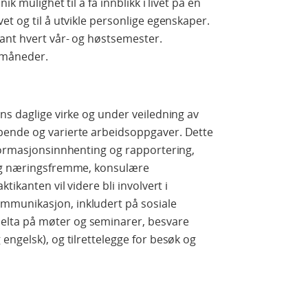
ik mulighet til å få innblikk i livet på en
t og til å utvikle personlige egenskaper.
ant hvert vår- og høstsemester.
s måneder.
ns daglige virke og under veiledning av
pende og varierte arbeidsoppgaver. Dette
nformasjonsinnhenting og rapportering,
 og næringsfremme, konsulære
tikanten vil videre bli involvert i
munikasjon, inkludert på sosiale
lta på møter og seminarer, besvare
engelsk), og tilrettelegge for besøk og