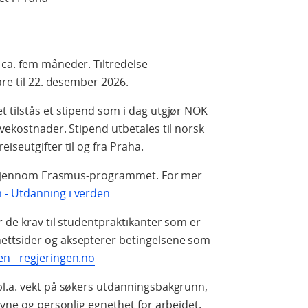
 ca. fem måneder. Tiltredelse
are til 22. desember 2026.
 tilstås et stipend som i dag utgjør NOK
vekostnader. Stipend utbetales til norsk
iseutgifter til og fra Praha.
nd gjennom Erasmus-programmet. For mer
 - Utdanning i verden
r de krav til studentpraktikanter som er
ettsider og aksepterer betingelsene som
n - regjeringen.no
bl.a. vekt på søkers utdanningsbakgrunn,
evne og personlig egnethet for arbeidet.