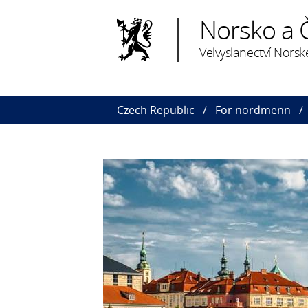
Norsko a 
Velvyslanectví Norsk
Czech Republic
For nordmenn