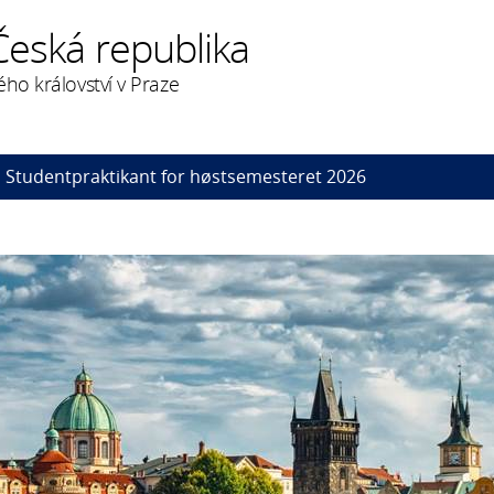
Česká republika
ého království v Praze
Studentpraktikant for høstsemesteret 2026