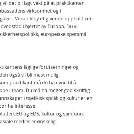
il det bli lagt vekt på at praktikanten
ambassadens virksomhet og i
aver. Vi kan tilby et givende opphold i en
ovedstad i hjertet av Europa. Du vil
sikkerhetspolitikk, europeiske spørsmål
aktikantens faglige forutsetninger og
oden også vil bli mest mulig
om praktikant må du ha evne til å
bbe i team. Du må ha meget god skriftlig
nnskaper i tsjekkisk språk og kultur er en
bør ha interesse
inkludert EU og EØS, kultur og samfunn.
siale medier er ønskelig.