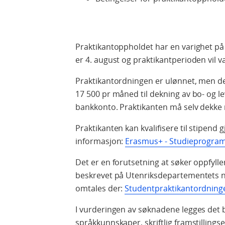
Praktikantoppholdet har en varighet på
er 4. august og praktikantperioden vil v
Praktikantordningen er ulønnet, men det
17 500 pr måned til dekning av bo- og le
bankkonto. Praktikanten må selv dekke re
Praktikanten kan kvalifisere til stipe
informasjon:
Erasmus+ - Studieprogram
Det er en forutsetning at søker oppfylle
beskrevet på Utenriksdepartementets n
omtales der:
Studentpraktikantordninge
I vurderingen av søknadene legges det 
språkkunnskaper, skriftlig framstillings