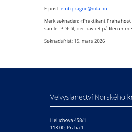
E-post:
emb.prague@mfa.no
Merk søknaden: «Praktikant Praha høst
samlet PDF-fil, der navnet på filen er 
Søknadsfrist: 15. mars 2026
Velvyslanectví Norského kr
Hellichova 458/1
118 00, Praha 1