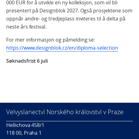
000 EUR for å utvikle en ny kolleksjon, som vil bli
presentert på Designblok 2027. Også prosjektene som
oppnår andre- og tredjeplass inviteres til å delta på
neste års festival.
For mer informasjon og påmelding se:
https://www.designblok.cz/en/diploma-selection
Søknadsfrist 6 juli
Velvyslanectví Norského království v Praze
Hellichova 458/1
118 00, Praha 1