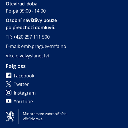
Otevírací doba
Po-pá 09:00 - 14:00
Osobní návštěvy pouze
po předchozí domluvě.
Tlf: +420 257 111 500
E-mail: emb.prague@mfa.no
Více o velvyslanectví
Følg oss
Facebook
Twitter
Instagram
YouTube
Ministerstvo zahraničních
Tilgjengelighetserklæring / Accessibility statement
věcí Norska
(NO)