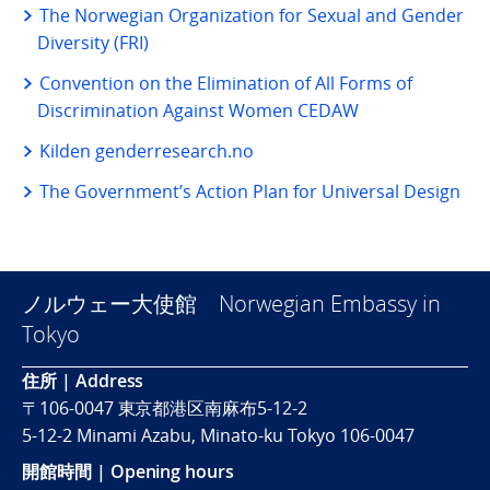
The Norwegian Organization for Sexual and Gender
Diversity (FRI)
Convention on the Elimination of All Forms of
Discrimination Against Women CEDAW
Kilden genderresearch.no
The Government’s Action Plan for Universal Design
ノルウェー大使館 Norwegian Embassy in
Tokyo
住所 | Address
〒106-0047 東京都港区南麻布5-12-2
5-12-2 Minami Azabu, Minato-ku Tokyo 106-0047
開館時間 | Opening hours