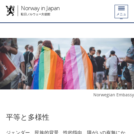
Norway in Japan
メニュ
駐日ノルウェー大使館
ー
Norwegian Embassy
平等と多様性
ジェンダー、民族的背景、性的指向、障がいの有無にか