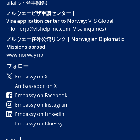
affairs・領事関係)
ノルウェービザ申請センター |
Visa application center to Norway:
VFS Global
Info.norjp@vfshelpline.com (Visa inquiries)
ノルウェー在外公館リンク | Norwegian Diplomatic
Missions abroad
www.norway.no
フォロー
Embassy on X
Ambassador on X
Embassy on Facebook
Embassy on Instagram
Embassy on LinkedIn
Embassy on Bluesky
Tilgjengelighetserklæring / Accessibility statement