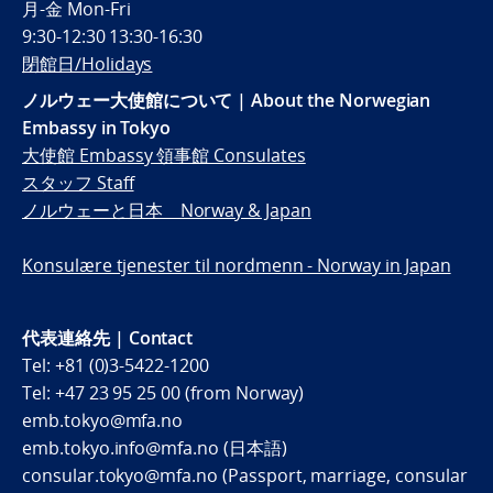
月-金 Mon-Fri
9:30-12:30 13:30-16:30
閉館日/Holidays
ノルウェー大使館について | About the Norwegian
Embassy in Tokyo
大使館 Embassy 領事館 Consulates
スタッフ Staff
ノルウェーと日本 Norway & Japan
Konsulære tjenester til nordmenn - Norway in Japan
代表連絡先 | Contact
Tel: +81 (0)3-5422-1200
Tel: +47 23 95 25 00 (from Norway)
emb.tokyo@mfa.no
emb.tokyo.info@mfa.no (日本語)
consular.tokyo@mfa.no (Passport, marriage, consular