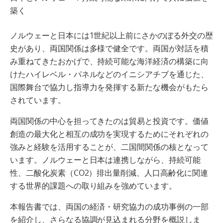
築く
ノルウェーと日本には1世紀以上前にさかのぼる外交の歴
史があり、両国関係は多様で健全です。両国が対話を積
み重ねてきたおかげで、持続可能な海洋経済の構築に向
けたハイレベル・パネルなどのイニシアチブを通じた、
国際舞台で協力し指導力を発揮する新たな機会がもたら
されています。
両国関係の中心を担ってきたのは貿易と投資です。価値
創造の最大化と相互の成功を実現するためにそれぞれの
強みと経験を活用することが、二国間関係の核となって
います。ノルウェーと日本は連携しながら、持続可能
性、二酸化炭素（CO2）排出量削減、人口高齢化に関連
する世界的課題への取り組みを強めています。
本報告書では、両国の経済・研究協力の成功事例の一部
を紹介し、さらなる協調が見込まれる分野を概説しま