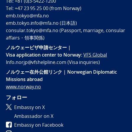
Tel: +81 (0)3-5422-1200
Tel: +47 23 95 25 00 (from Norway)
emb.tokyo@mfa.no
emb.tokyo.info@mfa.no (日本語)
consular.tokyo@mfa.no (Passport, marriage, consular
affairs・領事関係)
ノルウェービザ申請センター |
Visa application center to Norway:
VFS Global
Info.norjp@vfshelpline.com (Visa inquiries)
ノルウェー在外公館リンク | Norwegian Diplomatic
Missions abroad
www.norway.no
フォロー
Embassy on X
Ambassador on X
Embassy on Facebook