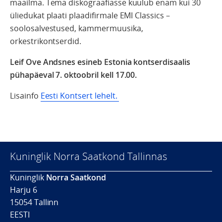
maailma. Tema diskograafiasse kuulub enam kui 30
üliedukat plaati plaadifirmale EMI Classics –
soolosalvestused, kammermuusika,
orkestrikontserdid.
Leif Ove Andsnes esineb Estonia kontserdisaalis
pühapäeval 7. oktoobril kell 17.00.
Lisainfo
Eesti Kontsert lehelt.
Kuninglik Norra Saatkond Tallinnas
Kuninglik
Norra Saatkond
Harju 6
15054 Tallinn
EESTI