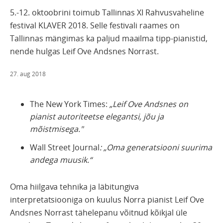
5.-12. oktoobrini toimub Tallinnas XI Rahvusvaheline
festival KLAVER 2018. Selle festivali raames on
Tallinnas mängimas ka paljud maailma tipp-pianistid,
nende hulgas Leif Ove Andsnes Norrast.
27. aug 2018
The New York Times:
„Leif Ove Andsnes on
pianist autoriteetse elegantsi, jõu ja
mõistmisega."
Wall Street Journal
:
„Oma generatsiooni suurima
andega muusik.“
Oma hiilgava tehnika ja läbitungiva
interpretatsiooniga on kuulus Norra pianist Leif Ove
Andsnes Norrast tähelepanu võitnud kõikjal üle