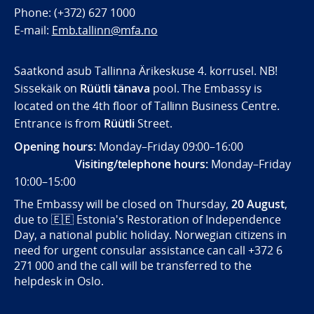
Phone: (+372) 627 1000
E-mail:
Emb.tallinn@mfa.no
Saatkond asub Tallinna Ärikeskuse 4. korrusel. NB!
Sissekäik on
Rüütli tänava
pool. The Embassy is
located on the 4th floor of Tallinn Business Centre.
Entrance is from
Rüütli
Street.
Opening hours:
Monday–Friday 09:00–16:00
Visiting/telephone hours:
Monday–Friday
10:00–15:00
The Embassy will be closed on Thursday,
20 August
,
due to
🇪🇪
Estonia's Restoration of Independence
Day, a national public holiday. Norwegian citizens in
need for urgent consular assistance can call +372 6
271 000 and the call will be transferred to the
helpdesk in Oslo.