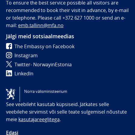
To ensure the best service possible all visitors are
recommended to book their visit in advance, by e-mail
or telephone. Please call +372 627 1000 or send an e-
mail:
emb.tallinn@mfa.no
Jälgi meid sotsiaalmeedias
The Embassy on Facebook
Instagram
Twitter- NorwayinEstonia
LinkedIn
Tilgjengelighetserklæring / Accessibility statement
Norra välisministeerium
(NO)
See veebileht kasutab küpsiseid. Jätkates selle
veebilehe sirvimist või selle teate sulgemisel nõustute
meie
kasutajareeglitega
.
Edasi