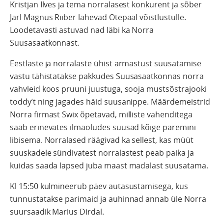
Kristjan Ilves ja tema norralasest konkurent ja sõber
Jarl Magnus Riiber lähevad Otepääl võistlustulle.
Loodetavasti astuvad nad läbi ka Norra
Suusasaatkonnast.
Eestlaste ja norralaste ühist armastust suusatamise
vastu tähistatakse pakkudes Suusasaatkonnas norra
vahvleid koos pruuni juustuga, sooja mustsõstrajooki
toddy’t ning jagades häid suusanippe. Määrdemeistrid
Norra firmast Swix õpetavad, milliste vahenditega
saab eri
nev
ates ilmaoludes suusad kõige paremini
libisema. Norralased räägivad ka sellest, kas müüt
suuskadele sündivatest norralastest peab paika ja
kuidas saada lapsed juba maast madalast suusatama.
Kl 15:50 kulmineerub päev autasustamisega, kus
tunnustatakse parimaid ja auhinnad annab üle Norra
suursaadik Marius Dirdal.