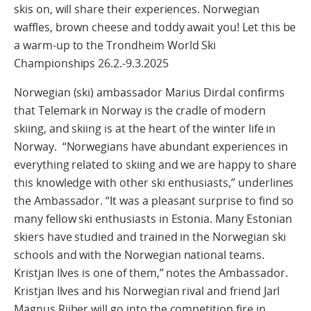
skis on, will share their experiences. Norwegian
waffles, brown cheese and toddy await you! Let this be
a warm-up to the Trondheim World Ski
Championships 26.2.-9.3.2025
Norwegian (ski) ambassador Marius Dirdal confirms
that Telemark in Norway is the cradle of modern
skiing, and skiing is at the heart of the winter life in
Norway. “Norwegians have abundant experiences in
everything related to skiing and we are happy to share
this knowledge with other ski enthusiasts,” underlines
the Ambassador. “It was a pleasant surprise to find so
many fellow ski enthusiasts in Estonia. Many Estonian
skiers have studied and trained in the Norwegian ski
schools and with the Norwegian national teams.
Kristjan Ilves is one of them,” notes the Ambassador.
Kristjan Ilves and his Norwegian rival and friend Jarl
Magnus Riiber will go into the competition fire in