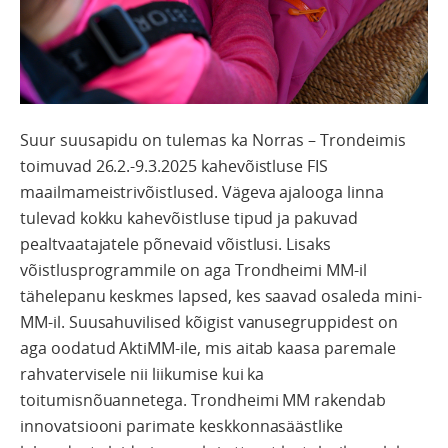
Suur suusapidu on tulemas ka Norras – Trondeimis
toimuvad 26.2.-9.3.2025 kahevõistluse FIS
maailmameistrivõistlused. Vägeva ajalooga linna
tulevad kokku kahevõistluse tipud ja pakuvad
pealtvaatajatele põnevaid võistlusi. Lisaks
võistlusprogrammile on aga Trondheimi MM-il
tähelepanu keskmes lapsed, kes saavad osaleda mini-
MM-il. Suusahuvilised kõigist vanusegruppidest on
aga oodatud AktiMM-ile, mis aitab kaasa paremale
rahvatervisele nii liikumise kui ka
toitumisnõuannetega. Trondheimi MM rakendab
innovatsiooni parimate keskkonnasäästlike