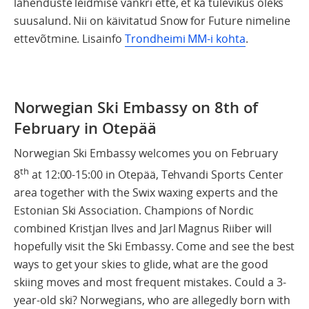
lahenduste leidmise vankri ette, et ka tulevikus oleks
suusalund. Nii on käivitatud Snow for Future nimeline
ettevõtmine. Lisainfo
Trondheimi MM-i kohta
.
Norwegian Ski Embassy on 8th of
February in Otepää
Norwegian Ski Embassy welcomes you on February
th
8
at 12:00-15:00 in Otepää, Tehvandi Sports Center
area together with the Swix waxing experts and the
Estonian Ski Association. Champions of Nordic
combined Kristjan Ilves and Jarl Magnus Riiber will
hopefully visit the Ski Embassy. Come and see the best
ways to get your skies to glide, what are the good
skiing moves and most frequent mistakes. Could a 3-
year-old ski? Norwegians, who are allegedly born with