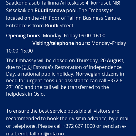
Saatkond asub Tallinna Ärikeskuse 4. korrusel. NB!
Sissekäik on
Rüütli tänava
pool. The Embassy is
located on the 4th floor of Tallinn Business Centre.
Entrance is from
Rüütli
Street.
Opening hours:
Monday–Friday 09:00–16:00
Visiting/telephone hours:
Monday–Friday
10:00–15:00
The Embassy will be closed on Thursday,
20 August
,
due to
🇪🇪
Estonia's Restoration of Independence
Day, a national public holiday. Norwegian citizens in
need for urgent consular assistance can call +372 6
271 000 and the call will be transferred to the
helpdesk in Oslo.
To ensure the best service possible all visitors are
recommended to book their visit in advance, by e-mail
or telephone. Please call +372 627 1000 or send an e-
mail:
emb.tallinn@mfa.no