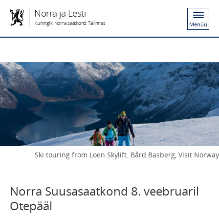
Norra ja Eesti
Kuninglik Norra saatkond Tallinnas
Menüü
Ski touring from Loen Skylift. Bård Basberg, Visit Norway
Norra Suusasaatkond 8. veebruaril
Otepääl