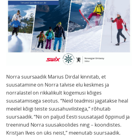
Norra suursaadik Marius Dirdal kinnitab, et
suusatamine on Norra talvise elu keskmes ja
norralastel on rikkalikult kogemusi kõiges
suusatamisega seotus. “Neid teadmisi jagatakse heal
meelel kõigi teiste suusahuvilistega,” rõhutab
suursaadik. “Nii on paljud Eesti suusatajad õppinud ja
treeninud Norra suusakoolides ning – koondistes.
Kristjan Ilves on üks neist,” meenutab suursaadik.