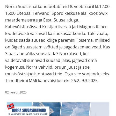
Norra Suusasaatkond ootab teid 8. veebruaril kl.12:00-
15:00 Otepääl Tehvandi Spordikeskuse alal koos Swix
määrdemeistrite ja Eesti Suusaliiduga.
Kahevõistlusässad Kristjan Ilves ja Jarl Magnus Riiber
loodetavasti väisavad ka suusasaatkonda. Tule vaata,
kuidas saada suusad kõige paremini libisema, millised
on õiged suusatamisvõtted ja sagedasemad vead. Kas
3-aastane võiks suusatada? Norralased, kes
väidetavalt sünnivad suusad jalas, jagavad oma
kogemusi. Norra vahvlid, pruun juust ja soe
mustsõstrajook ootavad teid! Olgu see soojenduseks
Trondheimi MMi kahevõistlusteks 26.2.-9.3.2025.
02. veebr 2025