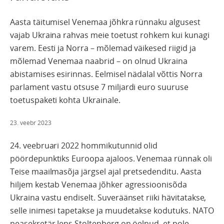
Aasta täitumisel Venemaa jõhkra rünnaku algusest
vajab Ukraina rahvas meie toetust rohkem kui kunagi
varem. Eesti ja Norra – mõlemad väikesed riigid ja
mõlemad Venemaa naabrid – on olnud Ukraina
abistamises esirinnas. Eelmisel nädalal võttis Norra
parlament vastu otsuse 7 miljardi euro suuruse
toetuspaketi kohta Ukrainale.
23. veebr 2023
24. veebruari 2022 hommikutunnid olid
pöördepunktiks Euroopa ajaloos. Venemaa rünnak oli
Teise maailmasõja järgsel ajal pretsedenditu. Aasta
hiljem kestab Venemaa jõhker agressioonisõda
Ukraina vastu endiselt. Suveräänset riiki hävitatakse,
selle inimesi tapetakse ja muudetakse kodutuks. NATO
peasekretär Jens Stoltenberg on öelnud, et pole