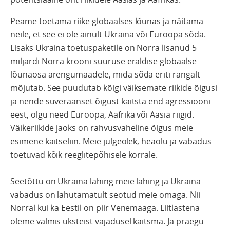
Peame toetama riike globaalses lõunas ja näitama
neile, et see ei ole ainult Ukraina või Euroopa sõda.
Lisaks Ukraina toetuspaketile on Norra lisanud 5
miljardi Norra krooni suuruse eraldise globaalse
lõunaosa arengumaadele, mida sõda eriti rängalt
mõjutab. See puudutab kõigi väiksemate riikide õigusi
ja nende suveräänset õigust kaitsta end agressiooni
eest, olgu need Euroopa, Aafrika või Aasia riigid.
Väikeriikide jaoks on rahvusvaheline õigus meie
esimene kaitseliin. Meie julgeolek, heaolu ja vabadus
toetuvad kõik reeglitepõhisele korrale.
Seetõttu on Ukraina lahing meie lahing ja Ukraina
vabadus on lahutamatult seotud meie omaga. Nii
Norral kui ka Eestil on piir Venemaaga. Liitlastena
oleme valmis üksteist vajadusel kaitsma. Ja praegu