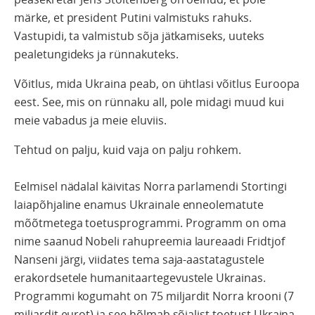
märke, et president Putini valmistuks rahuks.
Vastupidi, ta valmistub sõja jätkamiseks, uuteks
pealetungideks ja rünnakuteks.
Võitlus, mida Ukraina peab, on ühtlasi võitlus Euroopa
eest. See, mis on rünnaku all, pole midagi muud kui
meie vabadus ja meie eluviis.
Tehtud on palju, kuid vaja on palju rohkem.
Eelmisel nädalal käivitas Norra parlamendi Stortingi
laiapõhjaline enamus Ukrainale enneolematute
mõõtmetega toetusprogrammi. Programm on oma
nime saanud Nobeli rahupreemia laureaadi Fridtjof
Nanseni järgi, viidates tema saja-aastatagustele
erakordsetele humanitaartegevustele Ukrainas.
Programmi kogumaht on 75 miljardit Norra krooni (7
miljardit eurot) ja see hõlmab sõjalist toetust Ukraina