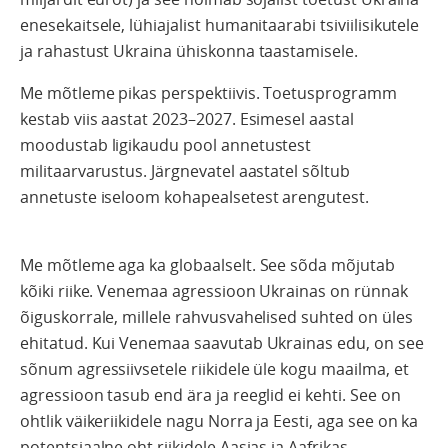
enesekaitsele, lühiajalist humanitaarabi tsiviilisikutele
ja rahastust Ukraina ühiskonna taastamisele.
Me mõtleme pikas perspektiivis. Toetusprogramm
kestab viis aastat 2023–2027. Esimesel aastal
moodustab ligikaudu pool annetustest
militaarvarustus. Järgnevatel aastatel sõltub
annetuste iseloom kohapealsetest arengutest.
Me mõtleme aga ka globaalselt. See sõda mõjutab
kõiki riike. Venemaa agressioon Ukrainas on rünnak
õiguskorrale, millele rahvusvahelised suhted on üles
ehitatud. Kui Venemaa saavutab Ukrainas edu, on see
sõnum agressiivsetele riikidele üle kogu maailma, et
agressioon tasub end ära ja reeglid ei kehti. See on
ohtlik väikeriikidele nagu Norra ja Eesti, aga see on ka
potentsiaalne oht riikidele Aasias ja Aafrikas.