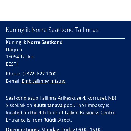
Kuninglik Norra Saatkond Tallinnas
Kuninglik
Norra Saatkond
Harju 6
15054 Tallinn
EESTI
Phone: (+372) 627 1000
E-mail:
Emb.tallinn@mfa.no
Saatkond asub Tallinna Ärikeskuse 4. korrusel. NB!
Sissekäik on
Rüütli tänava
pool. The Embassy is
located on the 4th floor of Tallinn Business Centre.
Entrance is from
Rüütli
Street.
Opening hours:
Monday–Friday 09:00–16:00