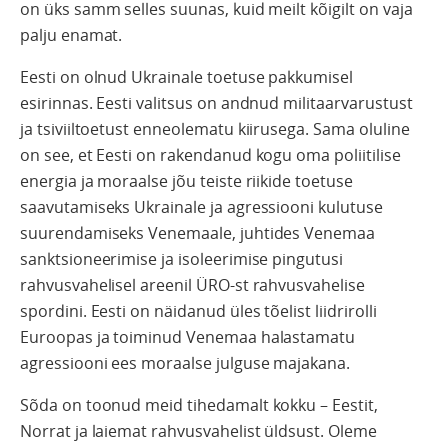
on üks samm selles suunas, kuid meilt kõigilt on vaja
palju enamat.
Eesti on olnud Ukrainale toetuse pakkumisel
esirinnas. Eesti valitsus on andnud militaarvarustust
ja tsiviiltoetust enneolematu kiirusega. Sama oluline
on see, et Eesti on rakendanud kogu oma poliitilise
energia ja moraalse jõu teiste riikide toetuse
saavutamiseks Ukrainale ja agressiooni kulutuse
suurendamiseks Venemaale, juhtides Venemaa
sanktsioneerimise ja isoleerimise pingutusi
rahvusvahelisel areenil ÜRO-st rahvusvahelise
spordini. Eesti on näidanud üles tõelist liidrirolli
Euroopas ja toiminud Venemaa halastamatu
agressiooni ees moraalse julguse majakana.
Sõda on toonud meid tihedamalt kokku – Eestit,
Norrat ja laiemat rahvusvahelist üldsust. Oleme