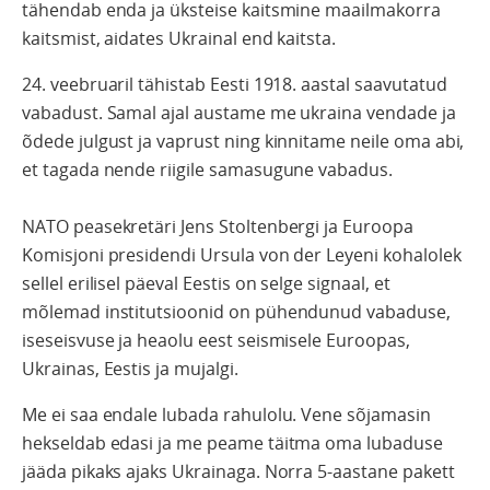
tähendab enda ja üksteise kaitsmine maailmakorra
kaitsmist, aidates Ukrainal end kaitsta.
24. veebruaril tähistab Eesti 1918. aastal saavutatud
vabadust. Samal ajal austame me ukraina vendade ja
õdede julgust ja vaprust ning kinnitame neile oma abi,
et tagada nende riigile samasugune vabadus.
NATO peasekretäri Jens Stoltenbergi ja Euroopa
Komisjoni presidendi Ursula von der Leyeni kohalolek
sellel erilisel päeval Eestis on selge signaal, et
mõlemad institutsioonid on pühendunud vabaduse,
iseseisvuse ja heaolu eest seismisele Euroopas,
Ukrainas, Eestis ja mujalgi.
Me ei saa endale lubada rahulolu. Vene sõjamasin
hekseldab edasi ja me peame täitma oma lubaduse
jääda pikaks ajaks Ukrainaga. Norra 5-aastane pakett