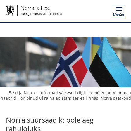
Norra ja Eesti
Kuninglik Norra saatkond Tallinnas
Menüü
Eesti ja Norra – mõlemad väikesed riigid ja mõlemad Venemaa
naabrid – on olnud Ukraina abistamises esirinnas. Norra saatkond
Norra suursaadik: pole aeg
rahuloluks