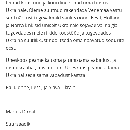
teinud koostööd ja koordineerinud oma toetust
Ukrainale. Oleme suutnud rakendada Venemaa vastu
seni nähtust tugevaimaid sanktsioone. Eesti, Holland
ja Norra kinkisid ühiselt Ukrainale sõjaväe välihaigla,
tugevdades meie riikide koostööd ja tugevdades
Ukraina suutlikkust hoolitseda oma haavatud sõdurite
eest.
Üheskoos peame kaitsma ja tähistama vabadust ja
demokraatiat, mis meil on. Üheskoos peame aitama
Ukrainal seda sama vabadust kaitsta.
Palju õnne, Eesti, ja Slava Ukraini!
Marius Dirdal
Suursaadik