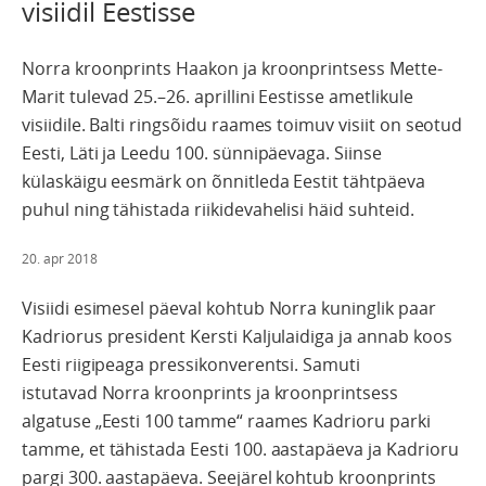
visiidil Eestisse
Norra kroonprints Haakon ja kroonprintsess Mette-
Marit tulevad 25.–26. aprillini Eestisse ametlikule
visiidile. Balti ringsõidu raames toimuv visiit on seotud
Eesti, Läti ja Leedu 100. sünnipäevaga. Siinse
külaskäigu eesmärk on õnnitleda Eestit tähtpäeva
puhul ning tähistada riikidevahelisi häid suhteid.
20. apr 2018
Visiidi esimesel päeval kohtub Norra kuninglik paar
Kadriorus president Kersti Kaljulaidiga ja annab koos
Eesti riigipeaga pressikonverentsi. Samuti
istutavad Norra kroonprints ja kroonprintsess
algatuse „Eesti 100 tamme“ raames Kadrioru parki
tamme, et tähistada Eesti 100. aastapäeva ja Kadrioru
pargi 300. aastapäeva. Seejärel kohtub kroonprints