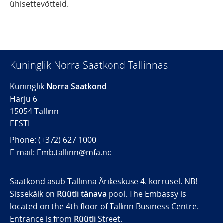
ühisettevõtteid.
Kuninglik Norra Saatkond Tallinnas
Kuninglik
Norra Saatkond
Harju 6
15054 Tallinn
EESTI
Phone: (+372) 627 1000
E-mail:
Emb.tallinn@mfa.no
Saatkond asub Tallinna Ärikeskuse 4. korrusel. NB!
Sissekäik on
Rüütli tänava
pool. The Embassy is
located on the 4th floor of Tallinn Business Centre.
Entrance is from
Rüütli
Street.