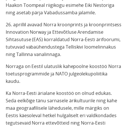
Haakon Toompeal riigikogu esimehe Eiki Nestoriga
ning asetab pärja Vabadussamba jalamile.
26. aprillil avavad Norra kroonprints ja kroonprintsess
Innovation Norway ja Ettevõtluse Arendamise
Sihtasutuse (EAS) korraldatud Norra-Eesti ärifoorumi,
tutvuvad vabaühendustega Telliskivi loomelinnakus
ning Tallinna vanalinnaga.
Norraga on Eestil ulatuslik kahepoolne koostöö Norra
toetusprogrammide ja NATO julgeolekupoliitika
kaudu.
Ka Norra-Eesti ärialane koostöö on olnud edukas.
Seda eelkõige tänu sarnasele ärikultuurile ning kahe
maa geograafilisele lähedusele, mille märgiks on
Eestis käesoleval hetkel hulgaliselt eri valdkondades
tegutsevaid Norra ettevõtteid ning Norra-Eesti