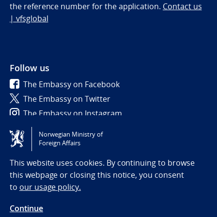
the reference number for the application.
Contact us
| vfsglobal
Follow us
The Embassy on Facebook
The Embassy on Twitter
The Embassy on Instagram
Norwegian Ministry of
Tilgjengelighetserklæring / Accessibility statement
Foreign Affairs
(NO)
This website uses cookies. By continuing to browse
this webpage or closing this notice, you consent
to
our usage policy.
Continue