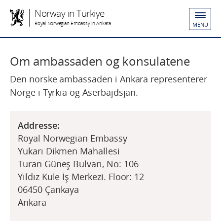
Norway in Türkiye
Royal Norwegian Embassy in Ankara
MENU
Om ambassaden og konsulatene
Den norske ambassaden i Ankara representerer
Norge i Tyrkia og Aserbajdsjan.
Addresse:
Royal Norwegian Embassy
Yukarı Dikmen Mahallesi
Turan Güneş Bulvarı, No: 106
Yıldız Kule İş Merkezi. Floor: 12
06450 Çankaya
Ankara