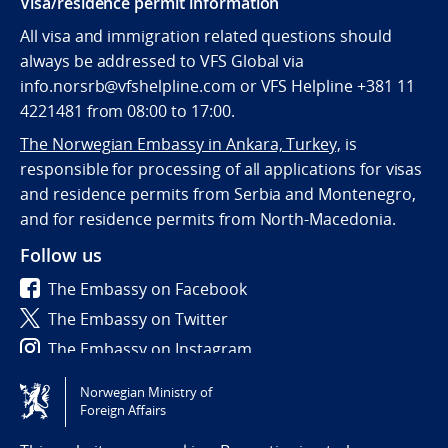
Visa/residence permit information
All visa and immigration related questions should
always be addressed to VFS Global via
info.norsrb@vfshelpline.com or VFS Helpline +381 11
4221481 from 08:00 to 17:00.
The Norwegian Embassy in Ankara, Turkey,
is
responsible for processing of all applications for visas
and residence permits from Serbia and Montenegro,
and for residence permits from North-Macedonia.
Follow us
The Embassy on Facebook
The Embassy on Twitter
The Embassy on Instagram
Norwegian Ministry of
Tilgjengelighetserklæring / Accessibility statement
Foreign Affairs
(NO)