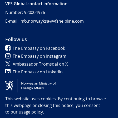
VFS Global contact information:
Number: 920004976
E-mail: info.norwayksa@vfshelpline.com
Follow us
The Embassy on Facebook
The Embassy on Instagram
Ambassador Tromsdal on X
The Embassy on LinkedIn
Norwegian Ministry of
Tilgjengelighetserklæring / Accessibility statement
Foreign Affairs
(NO)
This website uses cookies. By continuing to browse
this webpage or closing this notice, you consent
to
our usage policy.