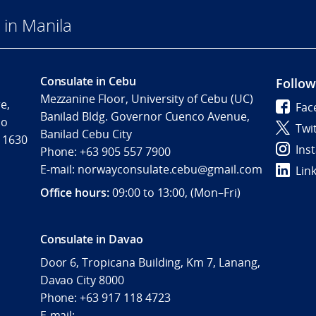
in Manila
Consulate in Cebu
Follow
Mezzanine Floor, University of Cebu (UC)
e,
Fac
Banilad Bldg. Governor Cuenco Avenue,
io
Twi
Banilad Cebu City
a 1630
Ins
Phone: +63 905 557 7900
E-mail: norwayconsulate.cebu@gmail.com
Lin
Office hours:
09:00 to 13:00, (Mon–Fri)
Consulate in Davao
Door 6, Tropicana Building, Km 7, Lanang,
Davao City 8000
Phone: +63 917 118 4723
E-mail: