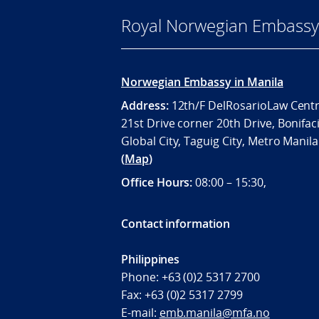
Royal Norwegian Embassy 
Norwegian Embassy in Manila
Address:
12th/F DelRosarioLaw Centr
21st Drive corner 20th Drive, Bonifac
Global City, Taguig City, Metro Manil
(
Map
)
Office
Hours:
08:00 – 15:30,
Contact information
Philippines
Phone:
+63 (0)2 5317 2700
Fax:
+63 (0)2 5317 2799
E-mail:
emb.manila@mfa.no