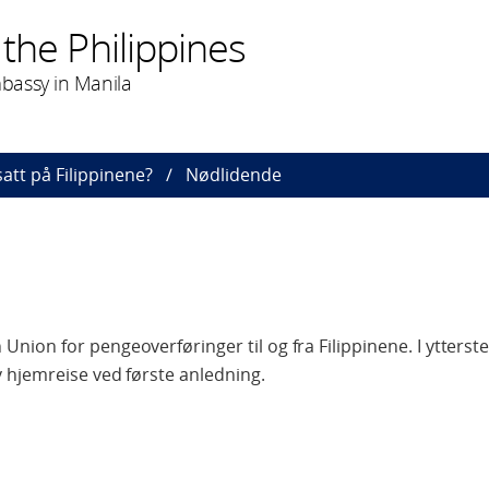
the Philippines
bassy in Manila
att på Filippinene?
Nødlidende
ion for pengeoverføringer til og fra Filippinene. I ytterste
 hjemreise ved første anledning.