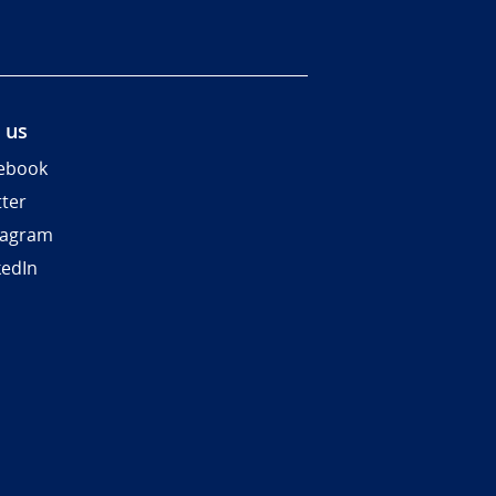
 us
ebook
tter
tagram
kedIn