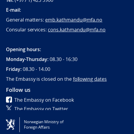
Tel:
(+977 1) 423 5900
E-mail:
General matters:
emb.kathmandu@mfa.no
Consular services:
cons.kathmandu@mfa.no
Opening hours:
Monday-Thursday:
08.30 - 16:30
Friday:
08.30 - 14.00
The Embassy is closed on the
following dates
Follow us
The Embassy on Facebook
The Embassy on Twitter
Norwegian Ministry of
Tilgjengelighetserklæring / Accessibility statement
Foreign Affairs
(NO)