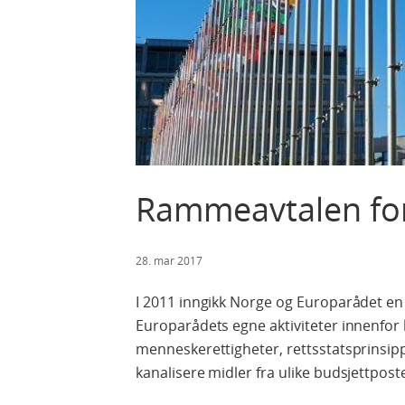
Rammeavtalen for 
28. mar 2017
I 2011 inngikk Norge og Europarådet en r
Europarådets egne aktiviteter innenfor
menneskerettigheter, rettsstatsprinsipp
kanalisere midler fra ulike budsjettpost