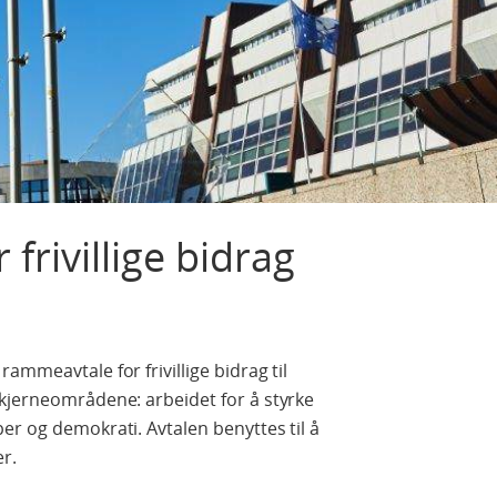
frivillige bidrag
ammeavtale for frivillige bidrag til
 kjerneområdene: arbeidet for å styrke
er og demokrati. Avtalen benyttes til å
er.