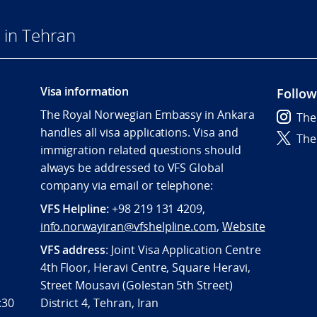
 in Tehran
s
Visa information
Follow
The Royal Norwegian Embassy in Ankara
The
handles all visa applications. Visa and
The
immigration related questions should
always be addressed to VFS Global
company via email or telephone:
VFS Helpline:
+98 219 131 4209,
info.norwayiran@vfshelpline.com
,
Website
VFS address
: Joint Visa Application Centre
776
4th Floor, Heravi Centre, Square Heravi,
Street Mousavi (Golestan 5th Street)
:30
District 4, Tehran, Iran