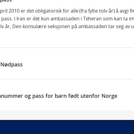
ril 2010 er det obligatorisk for alle (fra fylte tolv år) å avgi 
pass. I Iran er det kun ambassaden i Teheran som kan ta 
tolv år. Den konsulære seksjonen på ambassaden tar seg av u
- Nødpass
nummer og pass for barn født utenfor Norge