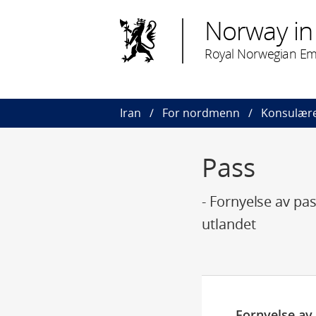
Norway in 
Royal Norwegian Em
Iran
For nordmenn
Konsulære
Pass
- Fornyelse av pa
utlandet
Fornyelse av