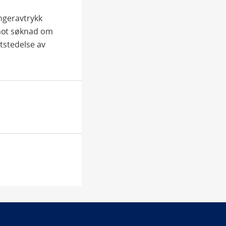
fingeravtrykk
imot søknad om
tstedelse av