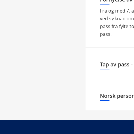
Fra og med 7. ap
ved søknad om 
pass fra fylte 
pass.
Tap av pass 
Norsk person