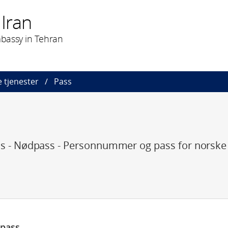
Iran
bassy in Tehran
 tjenester
Pass
ss - Nødpass - Personnummer og pass for norske 
 pass