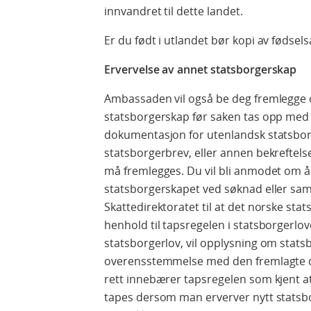
innvandret til dette landet.
Er du født i utlandet bør kopi av fødsels
Ervervelse av annet statsborgerskap
Ambassaden vil også be deg fremlegge 
statsborgerskap før saken tas opp med 
dokumentasjon for utenlandsk statsborge
statsborgerbrev, eller annen bekrefte
må fremlegges. Du vil bli anmodet om å
statsborgerskapet ved søknad eller s
Skattedirektoratet til at det norske st
henhold til tapsregelen i statsborgerloven
statsborgerlov, vil opplysning om statsbo
overensstemmelse med den fremlagte 
rett innebærer tapsregelen som kjent a
tapes dersom man erverver nytt statsbo