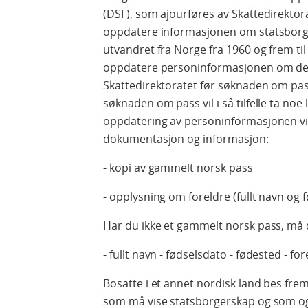
(DSF), som ajourføres av Skattedirektor
oppdatere informasjonen om statsborge
utvandret fra Norge fra 1960 og frem ti
oppdatere personinformasjonen om deg
Skattedirektoratet før søknaden om pa
søknaden om pass vil i så tilfelle ta noe
oppdatering av personinformasjonen vil
dokumentasjon og informasjon:
- kopi av gammelt norsk pass
- opplysning om foreldre (fullt navn og 
Har du ikke et gammelt norsk pass, må du
- fullt navn - fødselsdato - fødested - fo
Bosatte i et annet nordisk land bes freml
som må vise statsborgerskap og som 