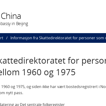
 China
assy in Beijing
rt
Informasjon fra Skattedirektoratet for personer som
kattedirektoratet for perso
ellom 1960 og 1975
960 og 1975, og siden ikke har vært bostedsregistrert i No
om nytt pass.
tering av Det sentrale folkeregister