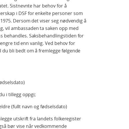
atet. Sistnevnte har behov for å
rskap i DSF for enkelte personer som
l 1975. Dersom det viser seg nødvendig å
, vil ambassaden ta saken opp med
ss behandles. Saksbehandlingstiden for
 lengre tid enn vanlig. Ved behov for
 du bli bedt om å fremlegge følgende
fødselsdato)
 i tillegg oppgi;
reldre (fullt navn og fødselsdato)
egge utskrift fra landets folkeregister
også bør vise når vedkommende