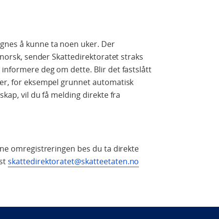
gnes å kunne ta noen uker. Der
l norsk, sender Skattedirektoratet straks
informere deg om dette. Blir det fastslått
ger, for eksempel grunnet automatisk
kap, vil du få melding direkte fra
enne omregistreringen bes du ta direkte
ost
skattedirektoratet@skatteetaten.no