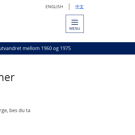
ENGLISH
中文
MENU
 utvandret mellom 1960 og 1975
ner
rge, bes du ta