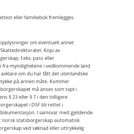
attest eller familiebok fremlegges.
opplysninger om eventuelt annet
Skattedirektoratet. Kopi av
rskap, f.eks. pass eller
lse fra myndighetene i vedkommende land
 avklare om du har fått det utenlandske
amtykke på annen måte. Kommer
atsborgerskapet må anses som tapt i
s § 23 eller § 7 i den tidligere
rgerskapet i DSF bli rettet i
dokumentasjon. I samsvar med gjeldende
t norsk statsborgerskap automatisk
rgerskap ved søknad eller uttrykkelig