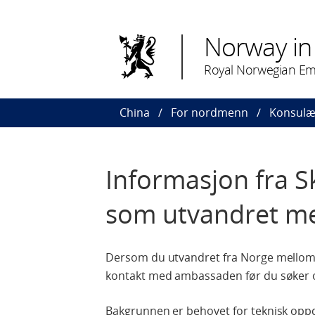
Norway in
Royal Norwegian Emb
China
For nordmenn
Konsulæ
Informasjon fra S
som utvandret m
Dersom du utvandret fra Norge mellom 1
kontakt med ambassaden før du søker 
Bakgrunnen er behovet for teknisk oppda