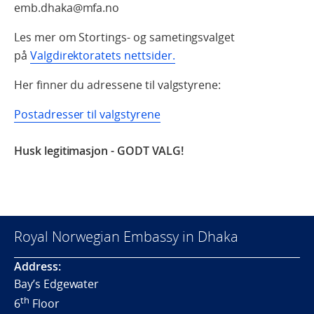
emb.dhaka@mfa.no
Les mer om Stortings- og sametingsvalget
på
Valgdirektoratets nettsider.
Her finner du adressene til valgstyrene:
Postadresser til valgstyrene
Husk legitimasjon - GODT VALG!
Royal Norwegian Embassy in Dhaka
Address:
Bay’s Edgewater
th
6
Floor