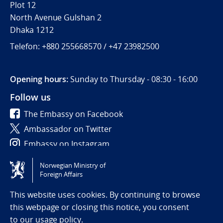
Plot 12
North Avenue Gulshan 2
Dhaka 1212
Telefon:
+880 255668570 / +
47 23982500
Opening hours:
Sunday to Thursday - 08:30 - 16:00
Follow us
The Embassy on Facebook
Ambassador on Twitter
Embassy on Instagram
Norwegian Ministry of
Tilgjengelighetserklæring / Accessibility statement
Foreign Affairs
(NO)
This website uses cookies. By continuing to browse
this webpage or closing this notice, you consent
to
our usage policy.