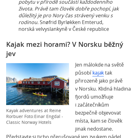
pobytu v přírodě součástí každodenního
života. Právě tam člověk dobře pochopí, jak
důležitý je pro Nory čas strávený venku s
rodinou.
Snøfrid Byrløkken Emterud,
norská velvyslankyně v České republice
Kajak mezi horami? V Norsku běžný
jev
Jen málokde na světě
působí
kajak
tak
přirozeně jako právě
v Norsku. Klidná hladina
fjordů umožňuje
i začátečníkům
Kayak adventures at Reine
bezpečně objevovat
Rorbuer Foto:Einar Engdal -
místa, kam se člověk
Classic Norway Hotels
jinak nedostane.
Představte si ticho přerušované jen zvukem pádel