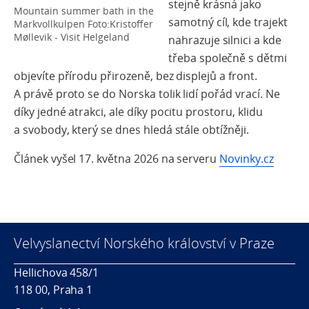
stejně krásná jako
Mountain summer bath in the
samotný cíl, kde trajekt
Markvollkulpen Foto:Kristoffer
Møllevik - Visit Helgeland
nahrazuje silnici a kde
třeba společně s dětmi
objevíte přírodu přirozeně, bez displejů a front.
A právě proto se do Norska tolik lidí pořád vrací. Ne
díky jedné atrakci, ale díky pocitu prostoru, klidu
a svobody, který se dnes hledá stále obtížněji.
Článek vyšel 17. května 2026 na serveru
Novinky.cz
Velvyslanectví Norského království v Praze
Hellichova 458/1
118 00, Praha 1