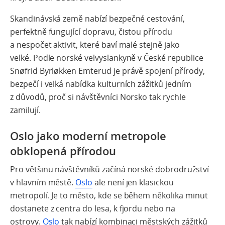
Skandinávská země nabízí bezpečné cestování,
perfektně fungující dopravu, čistou přírodu
a nespočet aktivit, které baví malé stejně jako
velké.
Podle norské velvyslankyně v České republice
Snøfrid Byrløkken Emterud je právě spojení přírody,
bezpečí i velká nabídka kulturních zážitků jedním
z důvodů, proč si návštěvníci Norsko tak rychle
zamilují.
Oslo jako moderní metropole
obklopená přírodou
Pro většinu návštěvníků začíná norské dobrodružství
v hlavním městě.
Oslo
ale není jen klasickou
metropolí. Je to
město, kde se během několika minut
dostanete z centra do lesa, k fjordu nebo na
ostrovy
.
Oslo
tak nabízí kombinaci městských zážitků