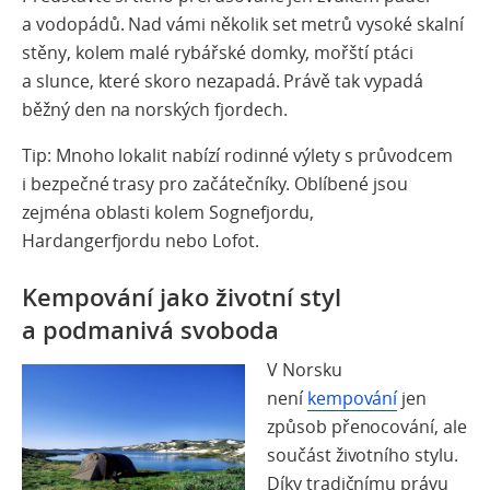
a vodopádů. Nad vámi několik set metrů vysoké skalní
stěny, kolem malé rybářské domky, mořští ptáci
a slunce, které skoro nezapadá. Právě tak vypadá
běžný den na norských fjordech.
Tip:
Mnoho lokalit nabízí rodinné výlety s průvodcem
i bezpečné trasy pro začátečníky.
Oblíbené jsou
zejména oblasti kolem Sognefjordu,
Hardangerfjordu
nebo
Lofot.
Kempování jako životní styl
a podmanivá svoboda
V Norsku
není
kempování
jen
způsob přenocování, ale
součást životního stylu.
Díky
tradičnímu právu