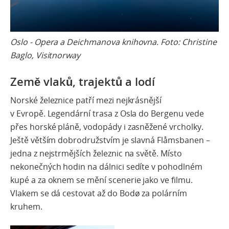
Oslo - Opera a Deichmanova knihovna. Foto: Christine
Baglo, Visitnorway
Země vlaků, trajektů a lodí
Norské železnice patří mezi nejkrásnější
v Evropě.
Legendární trasa z Osla do Bergenu
vede
přes horské pláně, vodopády i zasněžené vrcholky.
Ještě větším dobrodružstvím je
slavná Flåmsbanen –
jedna z nejstrmějších železnic na světě
. Místo
nekonečných hodin na dálnici sedíte v pohodlném
kupé a za oknem se mění scenerie jako ve filmu.
Vlakem se dá cestovat až do Bodø za polárním
kruhem.