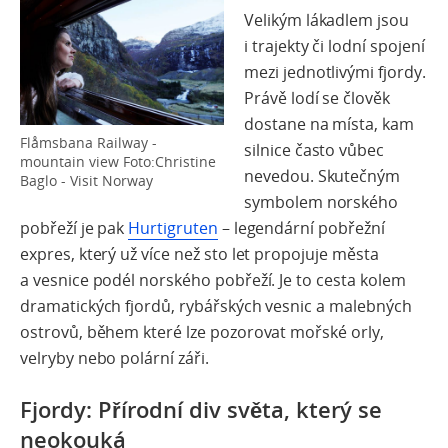
Velik
ým lákadlem jsou
i trajekty či lodní spojení
mezi jednotlivými fjordy.
Právě lodí se člověk
dostane na místa, kam
Flåmsbana Railway -
silnice často vůbec
mountain view Foto:Christine
nevedou. Skutečným
Baglo - Visit Norway
symbolem norského
pobřeží je pak
Hurtigruten
– legendární pobřežní
expres
, který už více než sto let propojuje města
a vesnice podél norského pobřeží. Je to cesta kolem
dramatických fjordů, rybářských vesnic a malebných
ostrovů, během které lze pozorovat mořské orly,
velryby nebo polární záři.
Fjordy: Přírodní div světa, který se
neokouká