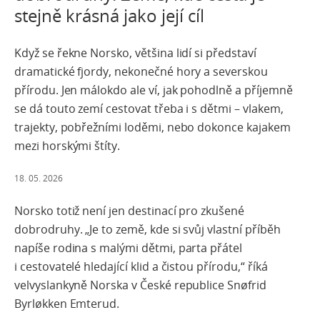
stejně krásná jako její cíl
Když se řekne Norsko, většina lidí si představí
dramatické fjordy, nekonečné hory a severskou
přírodu. Jen málokdo ale ví, jak pohodlně a příjemně
se dá touto zemí cestovat třeba i s dětmi – vlakem,
trajekty, pobřežními loděmi, nebo dokonce kajakem
mezi horskými štíty.
18. 05. 2026
Norsko totiž není jen destinací pro zkušené
dobrodruhy. „Je to země, kde si svůj vlastní příběh
napíše rodina s malými dětmi, parta přátel
i cestovatelé hledající klid a čistou přírodu,“ říká
velvyslankyně Norska v České republice Snøfrid
Byrløkken Emterud.