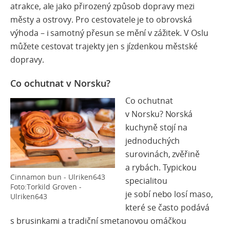
atrakce, ale jako přirozený způsob dopravy mezi
městy a ostrovy. Pro cestovatele je to obrovská
výhoda – i samotný přesun se mění v zážitek. V Oslu
můžete cestovat trajekty jen s jízdenkou městské
dopravy.
Co ochutnat v Norsku?
Co ochutnat
v Norsku?
Norská
kuchyně stojí na
jednoduchých
surovinách, zvěřině
a rybách. Typickou
Cinnamon bun - Ulriken643
specialitou
Foto:Torkild Groven -
je
sobí
nebo
losí
maso
,
Ulriken643
které se často podává
s brusinkami a tradiční smetanovou omáčkou