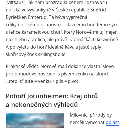
„
viltsaus
“, jak nám prozradila během rozhovoru
norská velvyslankyně v České republice Snøfrid
Byrløkken Emterud. Ta bývá výjimečná
i díky
norskému brunostu
– slavnému hnědému sýru
s lehce karamelovou chutí, který Norové milují nejen
na chlebu a vaflích, ale právě i v omáčkách ke zvěřině.
A po výletu do hor? Ideálně káva a ještě teplý
skořicový šnek
skillingsbolle
.
Praktické vědět:
Norové mají dokonce vlastní slovo
pro pohodové posezení s pivem venku na slunci –
„
utepils
“ (
ute
= venku +
pils
= pivo).
Pohoří Jotunheimen: Kraj obrů
a nekonečných výhledů
Milovníci přírody by
neměli vynechat
oblast