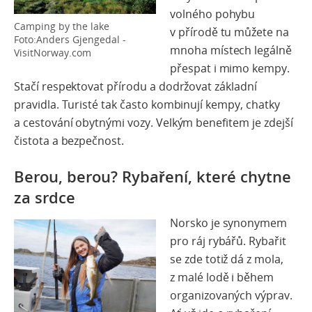
volného pohybu
Camping by the lake
v přírodě tu můžete na
Foto:Anders Gjengedal -
mnoha místech legálně
VisitNorway.com
přespat i mimo kempy
.
Stačí respektovat přírodu a dodržovat základní
pravidla. Turisté tak často kombinují kempy, chatky
a cestování obytnými vozy. Velkým benefitem je zdejší
čistota a bezpečnost.
Berou, berou? Rybaření, které chytne
za srdce
Norsko je synonymem
pro ráj rybářů. Rybařit
se zde totiž dá z mola,
z malé lodě i během
organizovaných výprav.