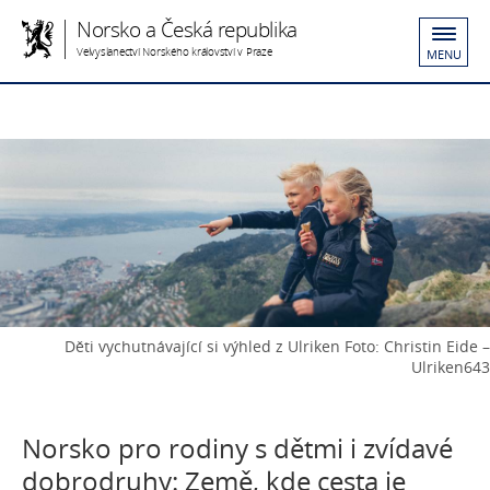
Norsko a Česká republika
Velvyslanectví Norského království v Praze
MENU
Děti vychutnávající si výhled z Ulriken Foto: Christin Eide –
Ulriken643
Norsko pro rodiny s dětmi i zvídavé
dobrodruhy: Země, kde cesta je