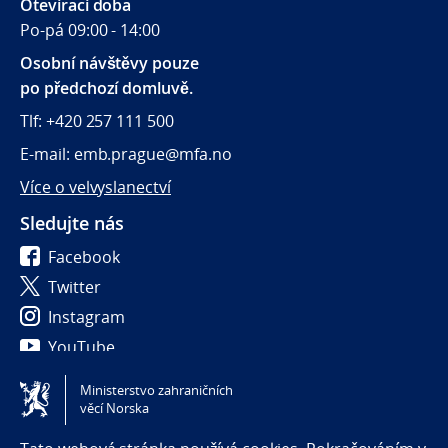
Otevírací doba
Po-pá 09:00 - 14:00
Osobní návštěvy pouze
po předchozí domluvě.
Tlf: +420 257 111 500
E-mail: emb.prague@mfa.no
Více o velvyslanectví
Sledujte nás
Facebook
Twitter
Instagram
YouTube
Ministerstvo zahraničních
Tilgjengelighetserklæring / Accessibility statement
věcí Norska
(NO)