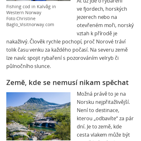
Ať už jde o rybaření
Fishing cod in Kalvåg in
ve fjordech, horských
Western Norway
jezerech nebo na
Foto:Christine
Baglo_Visitnorway.com
otevřeném moři, norský
vztah k přírodě je
nakažlivý. Člověk rychle pochopí, proč Norové tráví
tolik času venku za každého počasí.
Na severu země
lze navíc spojit rybaření s pozorováním velryb či
půlnočního slunce.
Země, kde se nemusí nikam spěchat
Možná právě to je na
Norsku nejpřitažlivější.
Není to destinace,
kterou „odbavíte“ za pár
dní. Je to země, kde
cesta vlakem může být