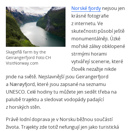
Norské fjordy
nejsou jen
krásné fotografie
z internetu. Ve
skutečnosti působí ještě
monumentálněji. Úzké
mořské zálivy obklopené
Skageflå farm by the
strmými horami
Geirangerfjord Foto:CH
vytvářejí scenerie, které
VisitNorway.com
člověk nezažije nikde
jinde na světě.
Nejslavnější jsou Geirangerfjord
a Nærøyfjord, které jsou zapsané na seznamu
UNESCO.
Celé hodiny tu můžete jen sedět třeba na
palubě trajektu a sledovat vodopády padající
z horských stěn.
Právě
lodní doprava je v Norsku běžnou součástí
života
. Trajekty zde totiž nefungují jen jako turistická