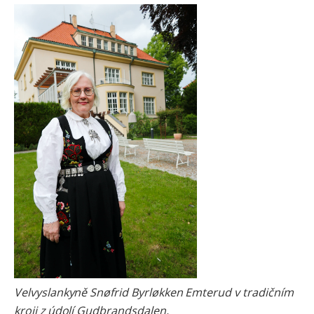
Velvyslankyně Snøfrid Byrløkken Emterud v tradičním
kroji z údolí Gudbrandsdalen.