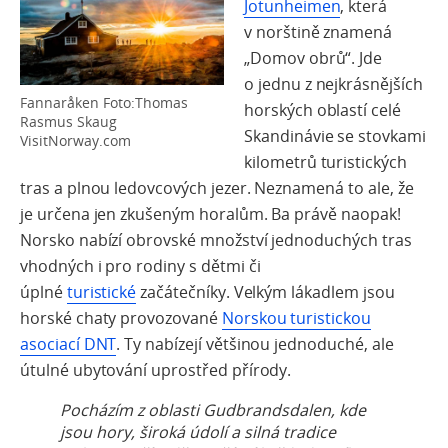
Jotunheimen
, která
v norštině znamená
„Domov obrů“
. Jde
o jednu z nejkrásnějších
Fannaråken Foto:Thomas
horských oblastí celé
Rasmus Skaug
Skandinávie se stovkami
VisitNorway.com
kilometrů turistických
tras a plnou ledovcových jezer. Neznamená to ale, že
je určena jen zkušeným horalům. Ba právě naopak!
Norsko nabízí obrovské množství jednoduchých tras
vhodných i pro rodiny s dětmi či
úplné
turistické
začátečníky.
Velkým lákadlem jsou
horské chaty provozované
Norskou turistickou
asociací DNT
. Ty nabízejí většinou jednoduché, ale
útulné ubytování uprostřed přírody.
Pocházím z oblasti Gudbrandsdalen, kde
jsou hory, široká údolí a silná tradice