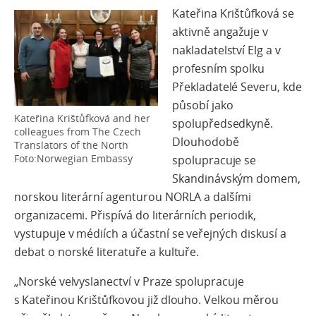
Kateřina Krištůfková se
aktivně angažuje v
nakladatelství Elg a v
profesním spolku
Překladatelé Severu, kde
působí jako
Kateřina Krištůfková and her
spolupředsedkyně.
colleagues from The Czech
Dlouhodobě
Translators of the North
Foto:Norwegian Embassy
spolupracuje se
Skandinávským domem,
norskou literární agenturou NORLA a dalšími
organizacemi.
Přispívá do literárních periodik,
vystupuje v médiích a účastní se veřejných diskusí a
deba
t o norské literatuře a kultuře.
„Norské velvyslanectví v Praze spolupracuje
s Kateřinou Krištůfkovou již dlouho. Velkou měrou