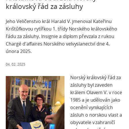
královský řád za zásluhy
Jeho Veličenstvo král Harald V. jmenoval Kateřinu
Krištůfkovou rytířkou 1. třídy Norského královského
řádu za zásluhy. Insignie a diplom převzala z rukou
Chargé d'affaires Norského velvyslanectví dne 4.
února 2025.
04. 02. 2025
Norský královský řád za
zásluhy byl zaveden
králem Olavem V. v roce
1985 a je udělován jako
ocenění vynikajících
zásluh o norskou vlast a
obyvatele v zahraničí