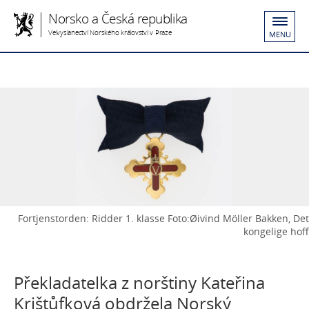
Norsko a Česká republika
Velvyslanectví Norského království v Praze
MENU
Fortjenstorden: Ridder 1. klasse Foto:Øivind Möller Bakken, Det
kongelige hoff
Překladatelka z norštiny Kateřina
Krištůfková obdržela Norský