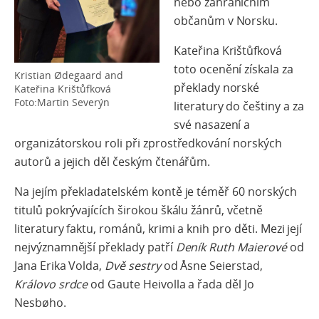
nebo zahraničním
občanům v Norsku.
Kateřina Krištůfková
toto ocenění získala za
Kristian Ødegaard and
překlady norské
Kateřina Krištůfková
Foto:Martin Severýn
literatury do češtiny a za
své nasazení a
organizátorskou roli při zprostředkování norských
autorů a jejich děl českým čtenářům.
Na jejím překladatelském kontě je téměř 60 norských
titulů pokrývajících širokou škálu žánrů, včetně
literatury faktu, románů, krimi a knih pro děti. Mezi její
nejvýznamnější překlady patří
Deník Ruth Maierové
od
Jana Erika Volda,
Dvě sestry
od Åsne Seierstad,
Královo srdce
od Gaute Heivolla a řada děl Jo
Nesbøho.