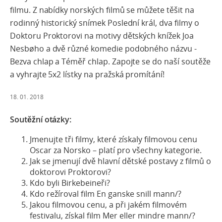
filmu. Z nabídky norských filmů se můžete těšit na
rodinný historický snímek Poslední král, dva filmy o
Doktoru Proktorovi na motivy dětských knížek Joa
Nesbøho a dvě různé komedie podobného názvu -
Bezva chlap a Téměř chlap. Zapojte se do naší soutěže
a vyhrajte 5x2 lístky na pražská promítání!
18. 01. 2018
Soutěžní otázky:
Jmenujte tři filmy, které získaly filmovou cenu
Oscar za Norsko – platí pro všechny kategorie.
Jak se jmenují dvě hlavní dětské postavy z filmů o
doktorovi Proktorovi?
Kdo byli Birkebeineři?
Kdo režíroval film En ganske snill mann/?
Jakou filmovou cenu, a při jakém filmovém
festivalu, získal film Mer eller mindre mann/?