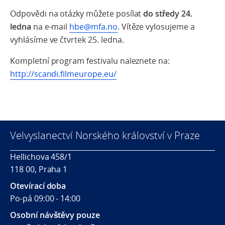
Odpovědi na otázky můžete posílat
do středy 24.
ledna
na e-mail
hbe@mfa.no
. Vítěze vylosujeme a
vyhlásíme ve čtvrtek 25. ledna.
Kompletní program festivalu naleznete na:
http://scandi.filmeurope.eu/
Velvyslanectví Norského království v Praze
Hellichova 458/1
118 00, Praha 1
Otevírací doba
Po-pá 09:00 - 14:00
Osobní návštěvy pouze