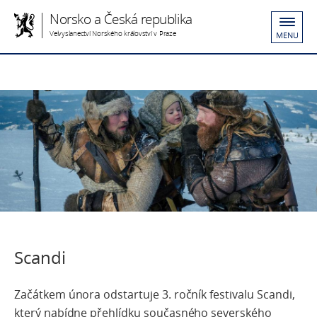
Norsko a Česká republika
Velvyslanectví Norského království v Praze
MENU
Scandi
Začátkem února odstartuje 3. ročník festivalu Scandi,
který nabídne přehlídku současného severského