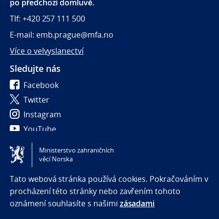
po předchozí domluvě.
Tlf: +420 257 111 500
E-mail: emb.prague@mfa.no
Více o velvyslanectví
Sledujte nás
Facebook
Twitter
Instagram
YouTube
Ministerstvo zahraničních
Tilgjengelighetserklæring / Accessibility statement
věcí Norska
(NO)
Tato webová stránka používá cookies. Pokračováním v
procházení této stránky nebo zavřením tohoto
oznámení souhlasíte s našimi
zásadami