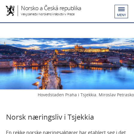
Norsko a Česká republika
Velvyslanectví Norského království v Praze
MENY
Hovedstaden Praha i Tsjekkia. Miroslav Petrasko
Norsk næringsliv i Tsjekkia
En rekke norske næringsaktører har etablert seg i det