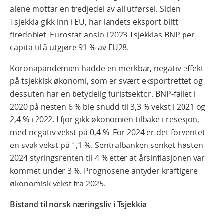
alene mottar en tredjedel av all utførsel. Siden
Tsjekkia gikk inn i EU, har landets eksport blitt
firedoblet. Eurostat anslo i 2023 Tsjekkias BNP per
capita til å utgjøre 91 % av EU28.
Koronapandemien hadde en merkbar, negativ effekt
på tsjekkisk økonomi, som er svært eksportrettet og
dessuten har en betydelig turistsektor. BNP-fallet i
2020 på nesten 6 % ble snudd til 3,3 % vekst i 2021 og
2,4 % i 2022. I fjor gikk økonomien tilbake i resesjon,
med negativ vekst på 0,4 %. For 2024 er det forventet
en svak vekst på 1,1 %. Sentralbanken senket høsten
2024 styringsrenten til 4 % etter at årsinflasjonen var
kommet under 3 %. Prognosene antyder kraftigere
økonomisk vekst fra 2025.
Bistand til norsk næringsliv i Tsjekkia