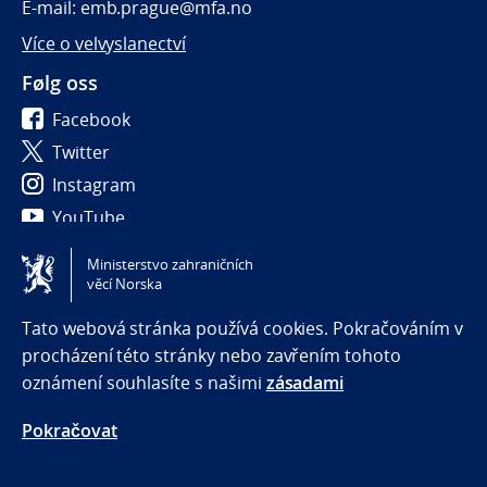
E-mail: emb.prague@mfa.no
Více o velvyslanectví
Følg oss
Facebook
Twitter
Instagram
YouTube
Ministerstvo zahraničních
Tilgjengelighetserklæring / Accessibility statement
věcí Norska
(NO)
Tato webová stránka používá cookies. Pokračováním v
procházení této stránky nebo zavřením tohoto
oznámení souhlasíte s našimi
zásadami
Pokračovat