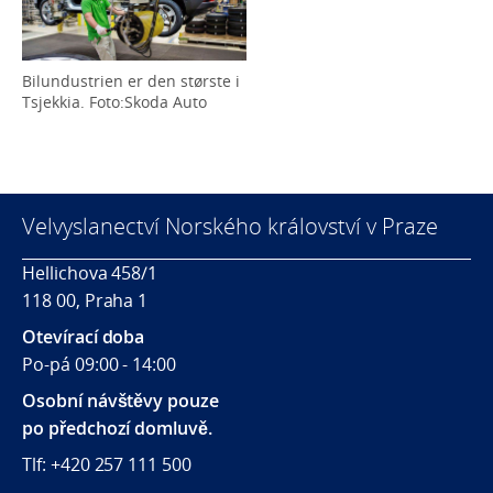
Bilundustrien er den største i
Tsjekkia. Foto:Skoda Auto
Velvyslanectví Norského království v Praze
Hellichova 458/1
118 00, Praha 1
Otevírací doba
Po-pá 09:00 - 14:00
Osobní návštěvy pouze
po předchozí domluvě.
Tlf: +420 257 111 500