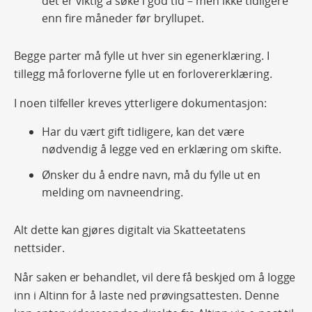
det er viktig å søke i god tid – men ikke tidligere
enn fire måneder før bryllupet.
Begge parter må fylle ut hver sin egenerklæring. I
tillegg må forloverne fylle ut en forlovererklæring.
I noen tilfeller kreves ytterligere dokumentasjon:
Har du vært gift tidligere, kan det være
nødvendig å legge ved en erklæring om skifte.
Ønsker du å endre navn, må du fylle ut en
melding om navneendring.
Alt dette kan gjøres digitalt via Skatteetatens
nettsider.
Når saken er behandlet, vil dere få beskjed om å logge
inn i Altinn for å laste ned prøvingsattesten. Denne