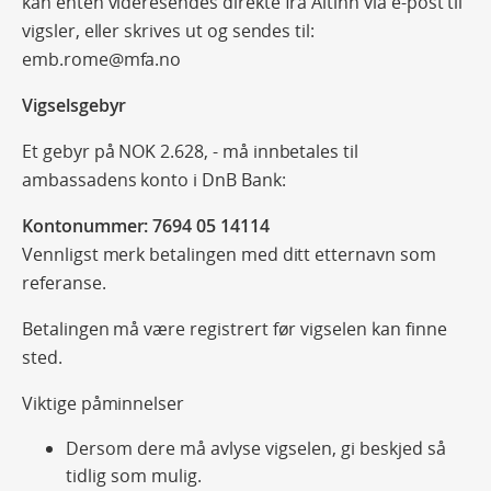
kan enten videresendes direkte fra Altinn via e-post til
vigsler, eller skrives ut og sendes til:
emb.rome@mfa.no
Vigselsgebyr
Et gebyr på NOK 2.628, - må innbetales til
ambassadens konto i DnB Bank:
Kontonummer: 7694 05 14114
Vennligst merk betalingen med ditt etternavn som
referanse.
Betalingen må være registrert før vigselen kan finne
sted.
Viktige påminnelser
Dersom dere må avlyse vigselen, gi beskjed så
tidlig som mulig.