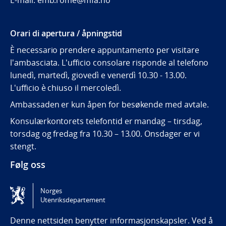
E-mail: emb.rome@mfa.no
Orari di apertura / åpningstid
È necessario prendere appuntamento per visitare
l'ambasciata. L'ufficio consolare risponde al telefono
lunedì, martedì, giovedì e venerdì 10.30 - 13.00.
L'ufficio è chiuso il mercoledì.
Ambassaden er kun åpen for besøkende med avtale.
Konsulærkontorets telefontid er mandag – tirsdag,
torsdag og fredag fra 10.30 – 13.00. Onsdager er vi
stengt.
Følg oss
Ambassaden på facebook
Norges
Utenriksdepartement
Tilgjengelighetserklæring / Accessibility statement
(NO)
Denne nettsiden benytter informasjonskapsler. Ved å