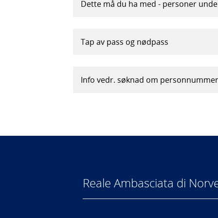
Dette må du ha med - personer under
Tap av pass og nødpass
Info vedr. søknad om personnumme
Reale Ambasciata di Norv