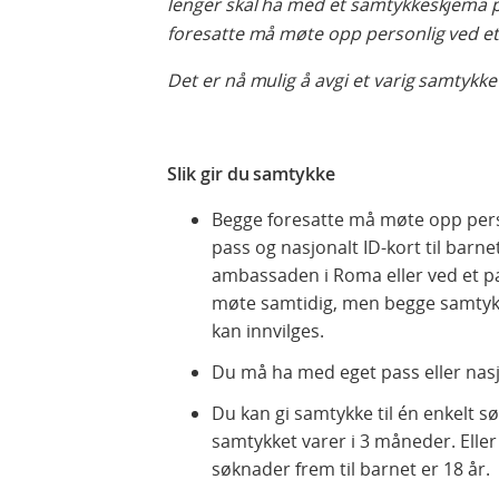
lenger skal ha med et samtykkeskjema p
foresatte må møte opp personlig ved et 
Det er nå mulig å avgi et varig samtykke 
Slik gir du samtykke
Begge foresatte må møte opp perso
pass og nasjonalt ID-kort til barn
ambassaden i Roma eller ved et pa
møte samtidig, men begge samtyk
kan innvilges.
Du må ha med eget pass eller nasjo
Du kan gi samtykke til én enkelt s
samtykket varer i 3 måneder. Eller 
søknader frem til barnet er 18 år.