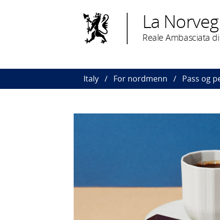
La Norvegia
Reale Ambasciata d
Italy
For nordmenn
Pass og 