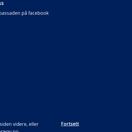
ss
assaden på facebook
Fortsett
iden videre, eller
orway.no.