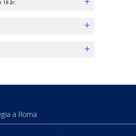
 18 år:
r
egia a Roma