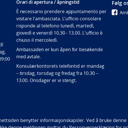
Orari di apertura / åpningstid
Følg o
È necessario prendere appuntamento per
Amb
visitare l'ambasciata. L'ufficio consolare
risponde al telefono lunedì, martedì,
giovedì e venerdì 10.30 - 13.00. L'ufficio è
chiuso il mercoledì.
dí
Ambassaden er kun åpen for besøkende
ag,
med avtale.
09:00
Konsulærkontorets telefontid er mandag
– tirsdag, torsdag og fredag fra 10.30 –
13.00. Onsdager er vi stengt.
bility statement (NO)
ettsiden benytter informasjonskapsler. Ved å bruke denne s
ukke denne meldingen godtar du
Personvernerklæring
for n