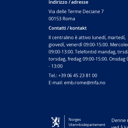
Indirizzo / adresse
Via delle Terme Deciane 7
00153 Roma
Contatti / kontakt
Il centralino è attivo lunedí, martedí,
giovedí, venerdì 09:00-15:00. Mercole
09:00-13:00. Telefontid mandag, tirsd
torsdag, fredag 09:00-15:00. Onsdag 
- 13:00
Tel.:
+39 06 45 23 81 00
E-mail: emb.rome@mfa.no
Tilgjengelighetserklæring / Accessi
Norges
Denne n
Utenriksdepartement
ved å l