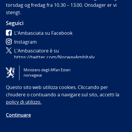
torsdag og fredag fra 10.30 – 13.00. Onsdager er vi
stengt.
Seguici
L'Ambasciata su Facebook
Instagram
L'Ambasciatore è su
https://twitter.com/NorwayAmbItaly
Ministero degli Affari Esteri
Tilgjengelighetserklæring / Accessibility statement
norvegese
(NO)
Questo sito web utilizza cookies. Cliccando per
chiudere o contiuando a navigare sul sito, accetti la
policy di utilizzo.
Continuare