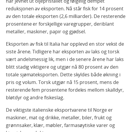
har jevnet ut oljeprisfallet og følgelig dempet
reduksjonen av eksporten. Nå står fisk for 14 prosent
av den totale eksporten (2,6 milliarder). De resterende
prosentene er forskjellige varegrupper, deriblant
metaller, maskiner, papir og gjødsel.
Eksporten av fisk til Italia har opplevd en stor vekst de
siste årene. Tidligere har eksporten av laks og torsk
vært andelsmessig lik, men i de senere årene har laks
blitt stadig viktigere og utgjør nå 80 prosent av den
totale sjømateksporten. Dette skyldes både økning i
pris og volum. Torsk utgjør nå 15 prosent, mens de
resterende fem prosentene fordeles mellom skalldyr,
bløtdyr og andre fiskeslag.
De viktigste italienske eksportvarene til Norge er
maskiner, mat og drikke, metaller, biler, frukt og
grønnsaker, klær, møbler, farmasøytiske varer og