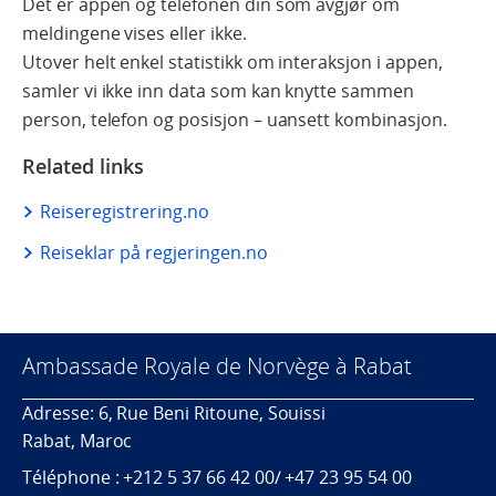
Det er appen og telefonen din som avgjør om
meldingene vises eller ikke.
Utover helt enkel statistikk om interaksjon i appen,
samler vi ikke inn data som kan knytte sammen
person, telefon og posisjon – uansett kombinasjon.
Related links
Reiseregistrering.no
Reiseklar på regjeringen.no
Ambassade Royale de Norvège à Rabat
Adresse: 6, Rue Beni Ritoune, Souissi
Rabat, Maroc
Téléphone : +212 5 37 66 42 00/ +47 23 95 54 00