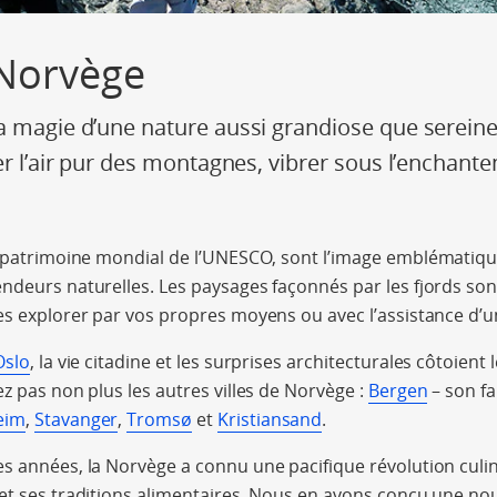
a Norvège
a magie d’une nature aussi grandiose que sereine
rer l’air pur des montagnes, vibrer sous l’enchan
u patrimoine mondial de l’UNESCO, sont l’image emblématiq
ndeurs naturelles. Les paysages façonnés par les fjords sont
es explorer par vos propres moyens ou avec l’assistance d’u
Oslo
, la vie citadine et les surprises architecturales côtoient le
ez pas non plus les autres villes de Norvège :
Bergen
– son f
eim
,
Stavanger
,
Tromsø
et
Kristiansand
.
s années, la Norvège a connu une pacifique révolution culina
et ses traditions alimentaires. Nous en avons conçu une nouv