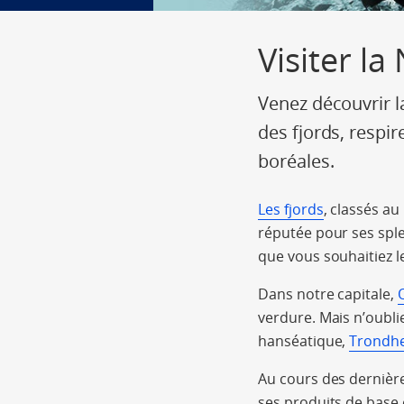
Visiter l
Venez découvrir l
des fjords, respi
boréales.
Les fjords
, classés a
réputée pour ses sple
que vous souhaitiez l
Dans notre capitale,
verdure. Mais n’oubli
hanséatique,
Trondh
Au cours des dernière
ses produits de base 