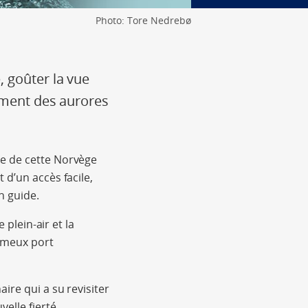
Photo: Tore Nedrebø
, goûter la vue
tement des aurores
ue de cette Norvège
 d’un accès facile,
n guide.
 plein-air et la
ameux port
ire qui a su revisiter
elle fierté.