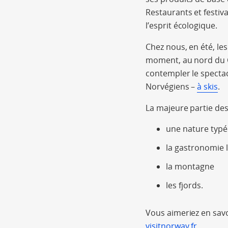
Restaurants et festiv
l’esprit écologique.
Chez nous, en été, le
moment, au nord du Ce
contempler le specta
Norvégiens –
à skis
.
La majeure partie des
une nature typé
la gastronomie 
la montagne
les fjords.
Vous aimeriez en savo
visitnorway.fr
.