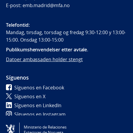
E-post: emb.madrid@mfa.no
Telefontid:
Mandag, tirsdag, torsdag og fredag 9:30-12:00 y 13:00-
15:00. Onsdag 13:00-15:00
Publikumshenvendelser etter avtale
.
Datoer ambassaden holder stengt
Síguenos
Síguenos en Facebook
Síguenos en X
Síguenos en LinkedIn
Síguenos en Instagram
Ministerio de Relaciones
Tilgjengelighetserklæring / Accessibility statement
Exteriores de Noruega