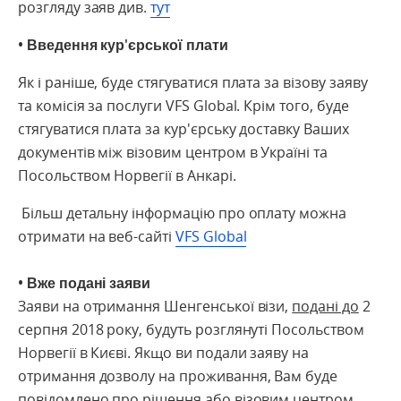
розгляду заяв див.
тут
• Введення кур'єрської плати
Як і раніше, буде стягуватися плата за візову заяву
та комісія за послуги VFS Global. Крім того, буде
стягуватися плата за кур'єрську доставку Ваших
документів між візовим центром в Україні та
Посольством Норвегії в Анкарі.
Більш детальну інформацію про оплату можна
отримати на веб-сайті
VFS Global
• Вже подані заяви
Заяви на отримання Шенгенської візи,
подані до
2
серпня 2018 року, будуть розглянуті Посольством
Норвегії в Києві. Якщо ви подали заяву на
отримання дозволу на проживання, Вам буде
повідомлено про рішення або візовим центром,