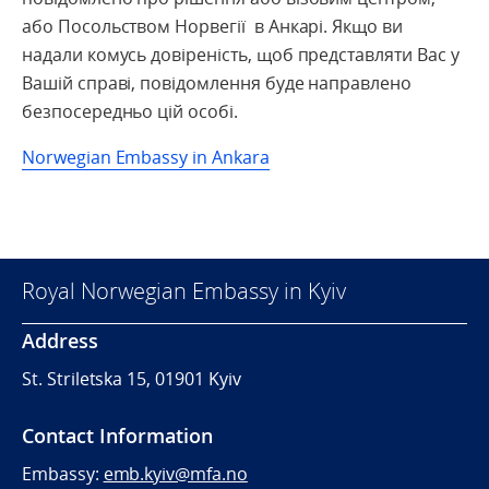
або Посольством Норвегії в Анкарі. Якщо ви
надали комусь довіреність, щоб представляти Вас у
Вашій справі, повідомлення буде направлено
безпосередньо цій особі.
Norwegian Embassy in Ankara
Royal Norwegian Embassy in Kyiv
Address
St. Striletska 15, 01901 Kyiv
Contact Information
Embassy:
emb.kyiv@mfa.no