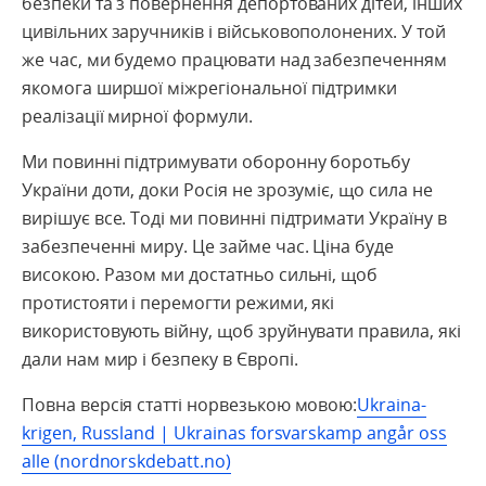
безпеки та з повернення депортованих дітей, інших
цивільних заручників і військовополонених. У той
же час, ми будемо працювати над забезпеченням
якомога ширшої міжрегіональної підтримки
реалізації мирної формули.
Ми повинні підтримувати оборонну боротьбу
України доти, доки Росія не зрозуміє, що сила не
вирішує все. Тоді ми повинні підтримати Україну в
забезпеченні миру. Це займе час. Ціна буде
високою. Разом ми достатньо сильні, щоб
протистояти і перемогти режими, які
використовують війну, щоб зруйнувати правила, які
дали нам мир і безпеку в Європі.
Повна версія статті норвезькою мовою:
Ukraina-
krigen, Russland | Ukrainas forsvarskamp angår oss
alle (nordnorskdebatt.no)