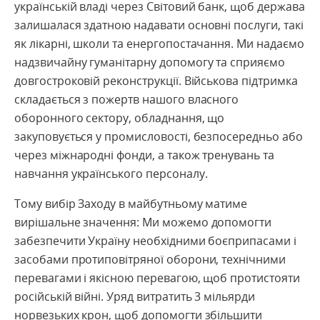
українській владі через Світовий банк, щоб держава
залишалася здатною надавати основні послуги, такі
як лікарні, школи та енергопостачання. Ми надаємо
надзвичайну гуманітарну допомогу та сприяємо
довгостроковій реконструкції. Військова підтримка
складається з пожертв нашого власного
оборонного сектору, обладнання, що
закуповується у промисловості, безпосередньо або
через міжнародні фонди, а також тренувань та
навчання українського персоналу.
Тому вибір Заходу в майбутньому матиме
вирішальне значення: Ми можемо допомогти
забезпечити Україну необхідними боєприпасами і
засобами протиповітряної оборони, технічними
перевагами і якісною перевагою, щоб протистояти
російській війні. Уряд витратить 3 мільярди
норвезьких крон, щоб допомогти збільшити