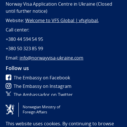
Norway Visa Application Centre in Ukraine (Closed
until further notice)
Website:
Welcome to VFS Global | vfsglobal
,
Call center:
+380 44 594 54 95
+380 50 323 85 99
Email:
info@norwayvisa-ukraine.com
Follow us
The Embassy on Facebook
The Embassy on Instagram
The Ambassador on Twitter
Norwegian Ministry of
Tilgjengelighetserklæring / Accessibility statement
Foreign Affairs
(NO)
This website uses cookies. By continuing to browse