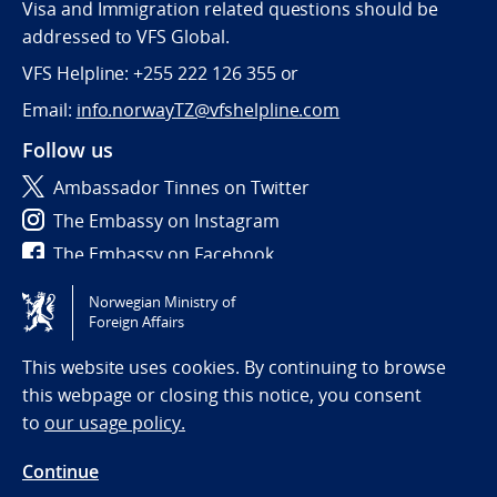
Visa and Immigration related questions should be
addressed to VFS Global.
VFS Helpline: +255 222 126 355 or
Email:
info.norwayTZ@vfshelpline.com
Follow us
Ambassador Tinnes on Twitter
The Embassy on Instagram
The Embassy on Facebook
Norwegian Ministry of
Tilgjengelighetserklæring / Accessibility statement
Foreign Affairs
(NO)
This website uses cookies. By continuing to browse
this webpage or closing this notice, you consent
to
our usage policy.
Continue