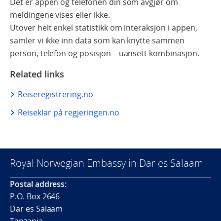
Det er appen og telefonen din som avgjør om
meldingene vises eller ikke.
Utover helt enkel statistikk om interaksjon i appen,
samler vi ikke inn data som kan knytte sammen
person, telefon og posisjon – uansett kombinasjon.
Related links
Reiseregistrering.no
Reiseklar på regjeringen.no
Royal Norwegian Embassy in Dar es Salaam
Postal address:
P.O. Box 2646
Dar es Salaam
Tanzania