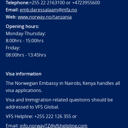
Telephone:
+255 22 2163100 or +4723955600
Email:
emb.daressalaam@mfa.no
Web:
www.norway.no/tanzania
Opening hours:
Monday-Thursday:
8:00hrs - 15:00hrs
Friday:
08:00hrs - 13:45hrs
Visa information
The Norwegian Embassy in Nairobi, Kenya handles all
visa applications.
Visa and Immigration related questions should be
addressed to VFS Global.
VFS Helpline: +255 222 126 355 or
Email:
info.norwayTZ@vfshelpline.com