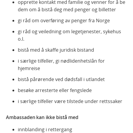
opprette kontakt med familie og venner for å be
dem om å bistå deg med penger og billetter
gi råd om overføring av penger fra Norge
gi råd og veiledning om legetjenester, sykehus
o.l.
bistå med å skaffe juridisk bistand
i særlige tilfeller, gi nødlidenhetslån for
hjemreise
bistå pårørende ved dødsfall i utlandet
besøke arresterte eller fengslede
i særlige tilfeller være tilstede under rettssaker
Ambassaden kan ikke bistå med
innblanding i rettergang