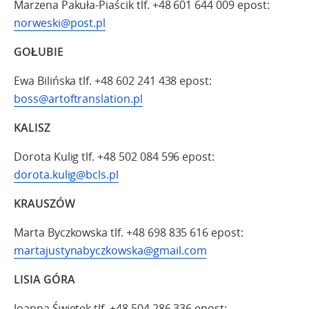
Marzena Pakuła-Piaścik tlf. +48 601 644 009 epost:
norweski@post.pl
GOŁUBIE
Ewa Bilińska tlf. +48 602 241 438 epost:
boss@artoftranslation.pl
KALISZ
Dorota Kulig tlf. +48 502 084 596 epost:
dorota.kulig@bcls.pl
KRAUSZÓW
Marta Byczkowska tlf. +48 698 835 616 epost:
martajustynabyczkowska@gmail.com
LISIA GÓRA
Joanna Świętek tlf. +48 504 286 336 epost: