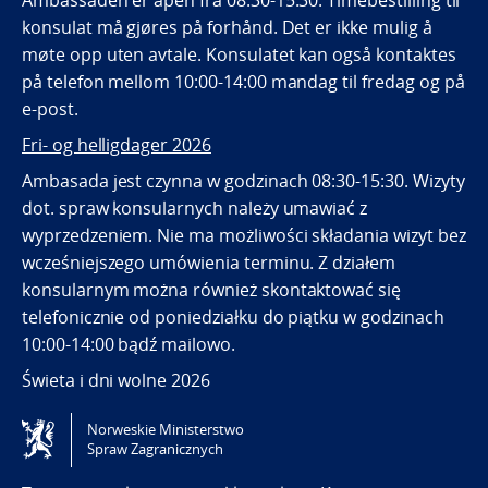
Ambassaden er åpen fra 08:30-15:30. Timebestilling til
konsulat må gjøres på forhånd. Det er ikke mulig å
møte opp uten avtale. Konsulatet kan også kontaktes
på telefon mellom 10:00-14:00 mandag til fredag og på
e-post.
Fri- og helligdager 2026
Ambasada jest czynna w godzinach 08:30-15:30. Wizyty
dot. spraw konsularnych należy umawiać z
wyprzedzeniem. Nie ma możliwości składania wizyt bez
wcześniejszego umówienia terminu. Z działem
konsularnym można również skontaktować się
telefonicznie od poniedziałku do piątku w godzinach
10:00-14:00 bądź mailowo.
Święta i dni wolne 2026
Norweskie Ministerstwo
Tilgjengelighetserklæring / Accessibility statement
Spraw Zagranicznych
(NO)