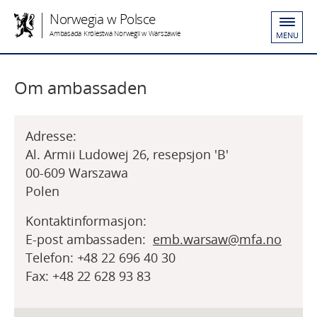
Norwegia w Polsce
Ambasada Królestwa Norwegii w Warszawie
MENU
Om ambassaden
Adresse:
Al. Armii Ludowej 26, resepsjon 'B'
00-609 Warszawa
Polen
Kontaktinformasjon:
E-post ambassaden:
emb.warsaw@mfa.no
Telefon:
+48 22 696 40 30
Fax:
+48 22 628 93 83