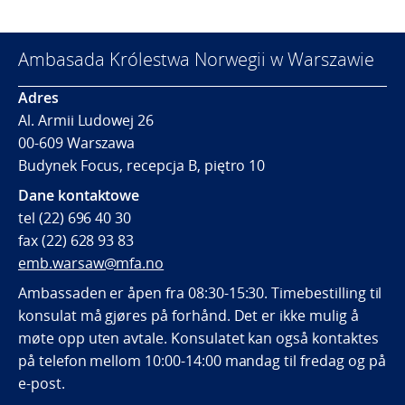
Ambasada Królestwa Norwegii w Warszawie
Adres
Al. Armii Ludowej 26
00-609 Warszawa
Budynek Focus, recepcja B, piętro 10
Dane kontaktowe
tel (22) 696 40 30
fax (22) 628 93 83
emb.warsaw@mfa.no
Ambassaden er åpen fra 08:30-15:30. Timebestilling til
konsulat må gjøres på forhånd. Det er ikke mulig å
møte opp uten avtale. Konsulatet kan også kontaktes
på telefon mellom 10:00-14:00 mandag til fredag og på
e-post.