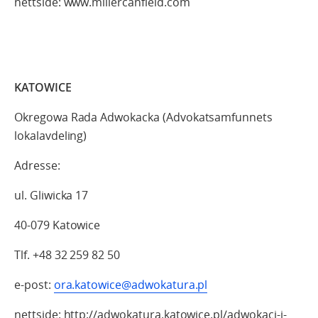
nettside: www.millercanfield.com
KATOWI
Okregowa Rada Adwokacka (Advokatsamfunnets
lokalavdeling)
Adresse:
ul. Gliwicka 17
40-079 Katowice
Tlf. +48 32 259 82 50
e-post:
ora.katowice@adwokatura.pl
nettside: http://adwokatura.katowice.pl/adwokaci-i-