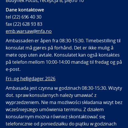
Budynek Focus, recepcja B, piętro 10
Dane kontaktowe
tel (22) 696 40 30
fax (22) 628 93 83
emb.warsaw@mfa.no
Ambassaden er åpen fra 08:30-15:30. Timebestilling til
konsulat må gjøres på forhånd. Det er ikke mulig å
møte opp uten avtale. Konsulatet kan også kontaktes
på telefon mellom 10:00-14:00 mandag til fredag og på
e-post.
Fri- og helligdager 2026
Ambasada jest czynna w godzinach 08:30-15:30. Wizyty
dot. spraw konsularnych należy umawiać z
wyprzedzeniem. Nie ma możliwości składania wizyt bez
wcześniejszego umówienia terminu. Z działem
konsularnym można również skontaktować się
telefonicznie od poniedziałku do piątku w godzinach