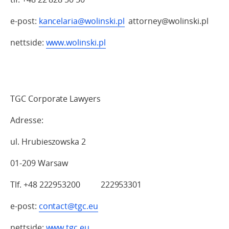
e-post:
kancelaria@wolinski.pl
attorney@wolinski.pl
nettside:
www.wolinski.pl
TGC Corporate Lawyers
Adresse:
ul. Hrubieszowska 2
01-209 Warsaw
Tlf. +48 222953200 222953301
e-post:
contact@tgc.eu
nettside:
www.tgc.eu