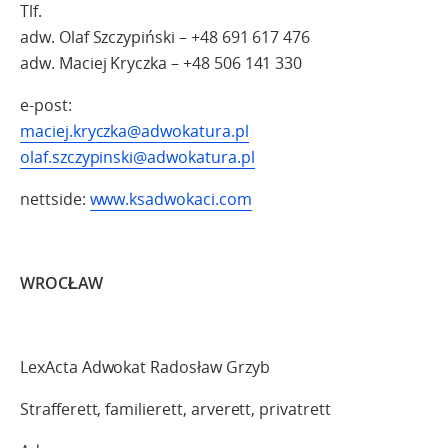
Tlf.
adw. Olaf Szczypiński – +48 691 617 476
adw. Maciej Kryczka – +48 506 141 330
e-post:
maciej.kryczka@adwokatura.pl
olaf.szczypinski@adwokatura.pl
nettside:
www.ksadwokaci.com
WROCŁAW
LexActa Adwokat Radosław Grzyb
Strafferett, familierett, arverett, privatrett