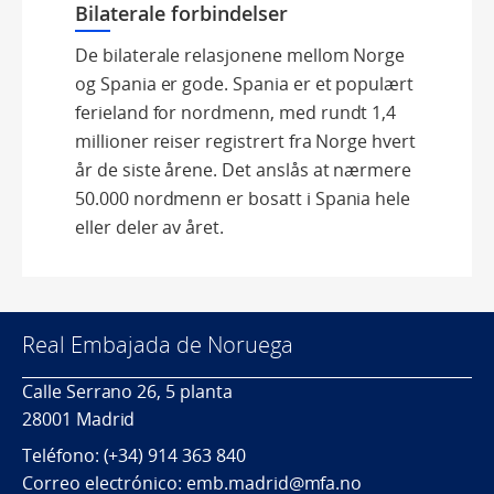
Bilaterale forbindelser
De bilaterale relasjonene mellom Norge
og Spania er gode. Spania er et populært
ferieland for nordmenn, med rundt 1,4
millioner reiser registrert fra Norge hvert
år de siste årene. Det anslås at nærmere
50.000 nordmenn er bosatt i Spania hele
eller deler av året.
Real Embajada de Noruega
Calle Serrano 26, 5 planta
28001 Madrid
Teléfono: (+34) 914 363 840
Correo electrónico: emb.madrid@mfa.no