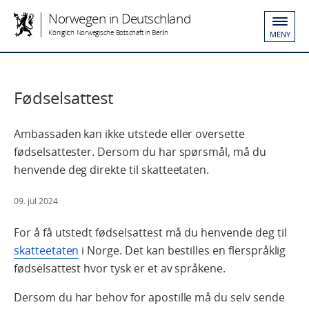
Norwegen in Deutschland
Königlich Norwegische Botschaft in Berlin
MENY
Fødselsattest
Ambassaden kan ikke utstede eller oversette
fødselsattester. Dersom du har spørsmål, må du
henvende deg direkte til skatteetaten.
09. jul 2024
For å få utstedt fødselsattest må du henvende deg til
skatteetaten
i Norge. Det kan bestilles en flerspråklig
fødselsattest hvor tysk er et av språkene.
Dersom du har behov for apostille må du selv sende