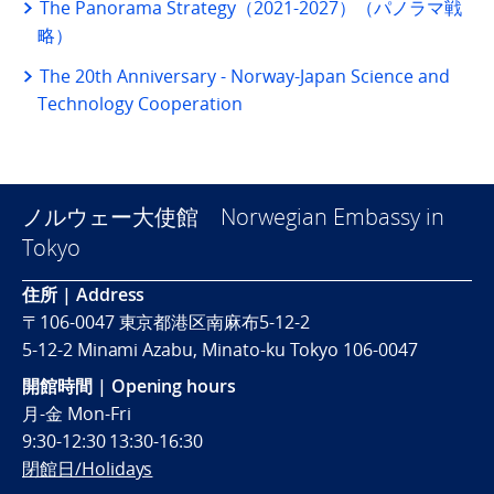
The Panorama Strategy（2021-2027）（パノラマ戦
略）
The 20th Anniversary - Norway-Japan Science and
Technology Cooperation
ノルウェー大使館 Norwegian Embassy in
Tokyo
住所 | Address
〒106-0047 東京都港区南麻布5-12-2
5-12-2 Minami Azabu, Minato-ku Tokyo 106-0047
開館時間 | Opening hours
月-金 Mon-Fri
9:30-12:30 13:30-16:30
閉館日/Holidays