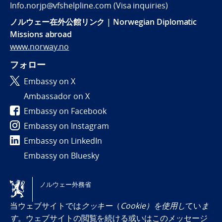
Info.norjp@vfshelpline.com (Visa inquiries)
ノルウェー在外公館リンク | Norwegian Diplomatic
Missions abroad
www.norway.no
フォロー
Embassy on X
Ambassador on X
Embassy on Facebook
Embassy on Instagram
Embassy on LinkedIn
Embassy on Bluesky
Tilgjengelighetserklæring / Accessibility statement
ノルウェー外務省
(NO)
当ウェブサイトでは
クッキー
（
Cookie
）を使用し
てい
ま
す
。ウェブサイトの閲覧を続ける或いはこのメッセージ