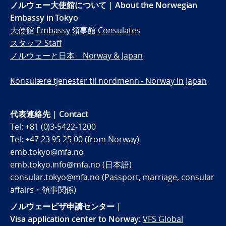
ノルウェー大使館について | About the Norwegian
Embassy in Tokyo
大使館 Embassy 領事館 Consulates
スタッフ Staff
ノルウェーと日本 Norway & Japan
Konsulære tjenester til nordmenn - Norway in Japan
代表連絡先 | Contact
Tel: +81 (0)3-5422-1200
Tel: +47 23 95 25 00 (from Norway)
emb.tokyo@mfa.no
emb.tokyo.info@mfa.no (日本語)
consular.tokyo@mfa.no (Passport, marriage, consular
affairs・領事関係)
ノルウェービザ申請センター |
Visa application center to Norway:
VFS Global