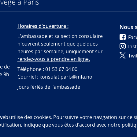
vège à Paris
Horaires d'ouverture :
Nous s
L'ambassade et sa section consulaire
Fac
n'ouvrent seulement que quelques
Ins
heures par semaine, uniquement sur
Twi
rendez-vous à prendre en ligne.
te de
Téléphone : 01 53 67 04 00
de 9h
Courriel :
konsulat.paris@mfa.no
Jours fériés de l'ambassade
bility statement (NO)
 web utilise des cookies. Poursuivre votre navigation sur ce 
otification, indique que vous êtes d’accord avec
notre politiq