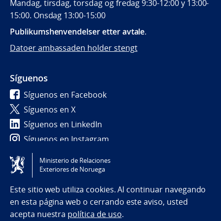
Mandag, tirsdag, torsdag og fredag 9:30-12:00 y 13:00-
15:00. Onsdag 13:00-15:00
Publikumshenvendelser etter avtale
.
Datoer ambassaden holder stengt
Síguenos
Síguenos en Facebook
Síguenos en X
Síguenos en LinkedIn
Síguenos en Instagram
Ministerio de Relaciones
Tilgjengelighetserklæring / Accessibility statement
Exteriores de Noruega
(NO)
Este sitio web utiliza cookies. Al continuar navegando
en esta página web o cerrando este aviso, usted
acepta nuestra
política de uso
.