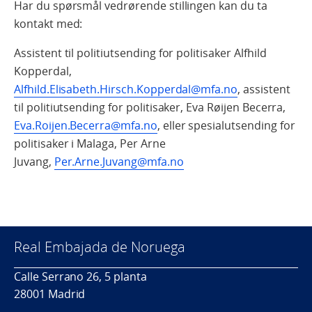
Har du spørsmål vedrørende stillingen kan du ta
kontakt med:
Assistent til politiutsending for politisaker Alfhild
Kopperdal,
Alfhild.Elisabeth.Hirsch.Kopperdal@mfa.no
, assistent
til politiutsending for politisaker, Eva Røijen Becerra,
Eva.Roijen.Becerra@mfa.no
, eller spesialutsending for
politisaker i Malaga, Per Arne
Juvang,
Per.Arne.Juvang@mfa.no
Real Embajada de Noruega
Calle Serrano 26, 5 planta
28001 Madrid