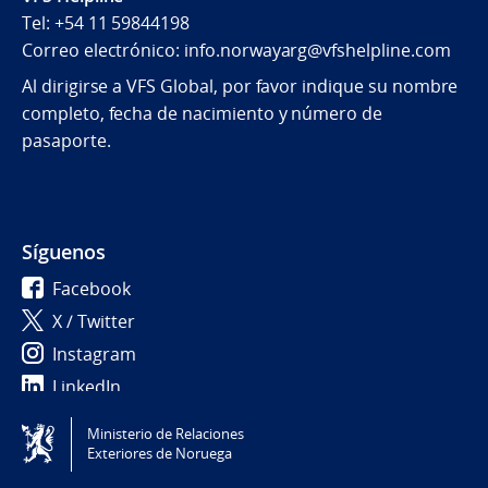
Tel: +54 11 59844198
Correo electrónico: info.norwayarg@vfshelpline.com
Al dirigirse a VFS Global, por favor indique su nombre
completo, fecha de nacimiento y número de
pasaporte.
Síguenos
Facebook
X / Twitter
Instagram
LinkedIn
Ministerio de Relaciones
Tilgjengelighetserklæring / Accessibility statement
Exteriores de Noruega
(NO)