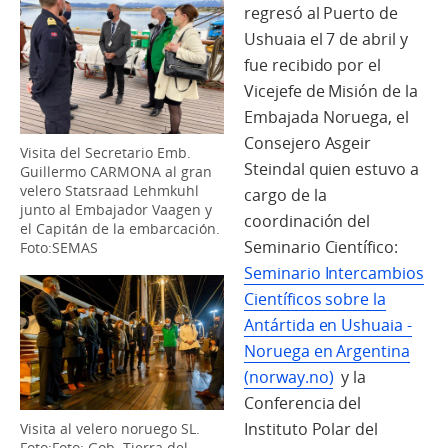
regresó al Puerto de
Ushuaia el 7 de abril y
fue recibido por el
Vicejefe de Misión de la
Embajada Noruega, el
Consejero Asgeir
Visita del Secretario Emb.
Steindal quien estuvo a
Guillermo CARMONA al gran
velero Statsraad Lehmkuhl
cargo de la
junto al Embajador Vaagen y
coordinación del
el Capitán de la embarcación.
Seminario Científico:
Foto:SEMAS
Seminario Intercambios
Científicos sobre la
Antártida en Ushuaia -
Noruega en Argentina
(norway.no)
y la
Conferencia del
Instituto Polar del
Visita al velero noruego SL.
Foto:Foto: Gob. Tierra del