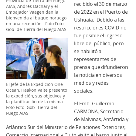
Provincia de Tierra del Fuego
recibido el 30 de marzo
AIAS, Andrés Dachary y el
de 2022 en el Puerto de
Embajador Vaagen dan la
bienvenida al buque noruego
Ushuaia. Debido a las
en una recepción . Foto:Foto:
restricciones COVID no
Gob. de Tierra del Fuego AIAS
fue posible el ingreso
libre del público, pero
se habilitó a
representantes de
prensa que difundieron
la noticia en diversos
medios y redes
El Jefe de la Expedición One
Ocean, Haakon Valte presentó
sociales.
la expedición, sus objetivos y
la planificación de la misma.
El Emb. Guillermo
Foto:Foto: Gob. Tierra del
CARMONA, Secretario
Fuego AIAS
de Malvinas, Antártida y
Atlántico Sur del Ministerio de Relaciones Exteriores,
Comercio Internacional y Culto visitó el barco junto al