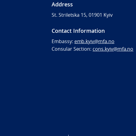
Address
St. Striletska 15, 01901 Kyiv
Contact Information
Embassy:
emb.kyiv@mfa.no
Consular Section:
cons.kyiv@mfa.no