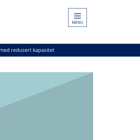
MENU
 med redusert kapasitet