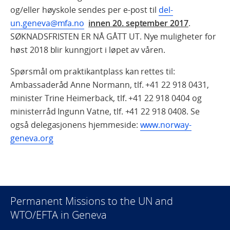
og/eller høyskole sendes per e-post til
del-
un.geneva@mfa.no
innen 20. september 2017
.
SØKNADSFRISTEN ER NÅ GÅTT UT. Nye muligheter for
høst 2018 blir kunngjort i løpet av våren.
Spørsmål om praktikantplass kan rettes til:
Ambassaderåd Anne Normann, tlf. +41 22 918 0431,
minister Trine Heimerback, tlf. +41 22 918 0404 og
ministerråd Ingunn Vatne, tlf. +41 22 918 0408. Se
også delegasjonens hjemmeside:
www.norway-
geneva.org
Permanent Missions to the UN and
WTO/EFTA in Geneva