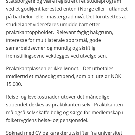
statsborgere og være registrert i et studieprogram
ved et godkjent lærested enten i Norge eller i utlandet
på bachelor- eller mastergrad nivå. Det forutsettes at
studieløpet videreføres umiddelbart etter
praktikantoppholdet. Relevant faglig bakgrunn,
interesse for multilaterale spørsmål, gode
samarbeidsevner og muntlig og skriftlig
fremstillingsevne vektlegges ved utvelgelsen.
Praktikantplassen er ikke lønnet. Det utbetales
imidlertid et månedlig stipend, som p.t. utgjør NOK
15.000.
Reise- og levekostnader utover det månedlige
stipendet dekkes av praktikanten selv. Praktikanten
må også selv skaffe bolig og sørge for medlemskap i
folketrygdens helse- og pensjonsdel.
Søknad med CV og karakterutskrifter fra universitet