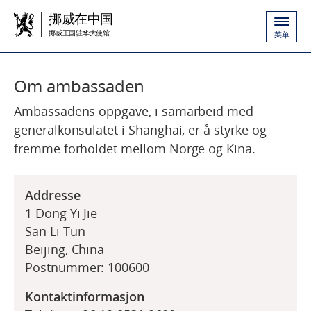
挪威在中国
挪威王国驻华大使馆
菜单
Om ambassaden
Ambassadens oppgave, i samarbeid med
generalkonsulatet i Shanghai, er å styrke og
fremme forholdet mellom Norge og Kina.
Addresse
1 Dong Yi Jie
San Li Tun
Beijing, China
Postnummer: 100600
Kontaktinformasjon