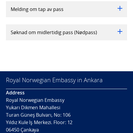
Melding om tap av pass
Søknad om midlertidig pass (Nødpass)
Royal Norwegian Embassy in Ankara
Address
Royal Norwegian Embassy
Yukarı Dikmen Mahallesi
Turan Güneş Bulvarı, No: 106
Yıldız Kule İş Merkezi. Floor: 12
06450 Çankaya