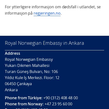
For ytterligere informasjon om dødsfall i utlandet, se
informasjon på
regjeringen.no
.
Royal Norwegian Embassy in Ankara
Address
Royal Norwegian Embassy
Yukarı Dikmen Mahallesi
Turan Güneş Bulvarı, No: 106
Yıldız Kule İş Merkezi. Floor: 12
06450 Çankaya
Ankara
Phone from Türkiye:
+90 (312) 408 48 00
Phone from Norway:
+47 23 95 60 00